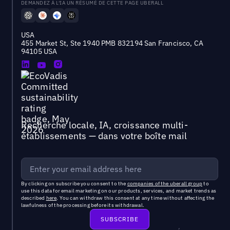
DEMANDEZ À L'IA UN RÉSUMÉ DE CETTE PAGE UBERALL
USA
455 Market St, Ste 1940 PMB 832194 San Francisco, CA
94105 USA
Recherche locale, IA, croissance multi-
établissements — dans votre boîte mail
By clicking on subscribe you consent to the
companies of the uberall group
to
use this data for email marketing on our products, services, and market trends as
described
here
. You can withdraw this consent at any time without affecting the
lawfulness of the processing before its withdrawal.