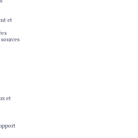
es
nt et
ées
 sources
ux et
support