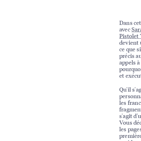
Dans cet
avec
Sar
Pistolet
devient 
ce que s
précis a
appels à
pourquoi
et exécu
Qu'il s'a
personna
les fran
fragment
s'agit d
Vous dé
les page
première