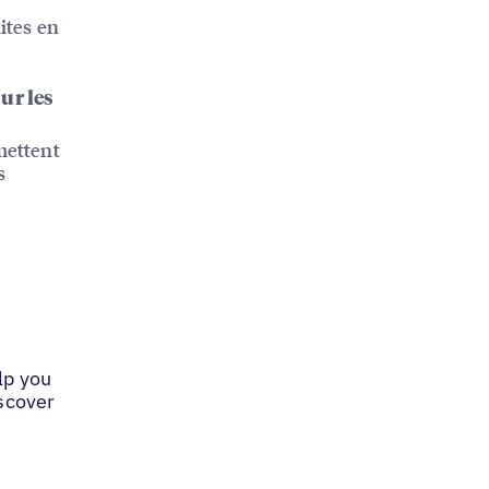
ites en
sur les
mettent
s
lp you
iscover