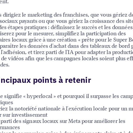
ent.
 dirigiez le marketing des franchises, que vous gériez d
sociaux payants ou que vous gériez la croissance des sit
des étapes pratiques : définissez le succès et les donnée
liserez pour le mesurer, simplifiez la participation des
aires locaux grâce à une création « prête pour le Super B
pparaître les données d'achat dans des tableaux de bord 
l'adhésion, et tirez parti de l'IA pour adapter la product
t de vidéos afin que les campagnes locales soient plus eff
ides.
incipaux points à retenir
e signifie « hyperlocal » et pourquoi il surpasse les ca
iques
iez la notoriété nationale à l'exécution locale pour un m
r sur investissement
 parti des signaux locaux sur Meta pour améliorer les
ormances