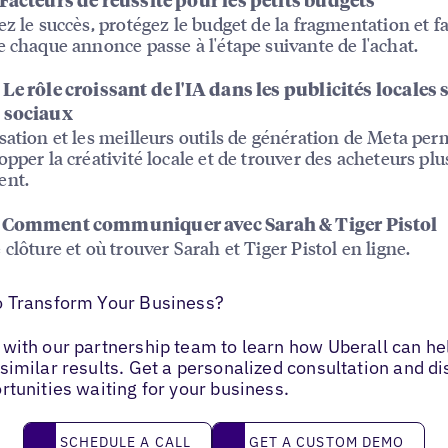
Facteurs de réussite pour les petits budgets
ez le succès, protégez le budget de la fragmentation et fa
e chaque annonce passe à l'étape suivante de l'achat.
Le rôle croissant de l'IA dans les publicités locales 
 sociaux
sation et les meilleurs outils de génération de Meta per
opper la créativité locale et de trouver des acheteurs plu
ent.
 Comment communiquer avec Sarah & Tiger Pistol
 clôture et où trouver Sarah et Tiger Pistol en ligne.
o Transform Your Business?
with our partnership team to learn how Uberall can he
similar results. Get a personalized consultation and d
rtunities waiting for your business.
Schedule a call
Get a custom demo
SCHEDULE A CALL
GET A CUSTOM DEMO