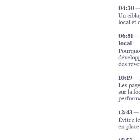
04:30 — 
Un cibla
local et 
06:51 —
local
Pourquoi
développ
des reve
10:19 —
Les page
sur la l
perform
12:43 — 
Évitez l
en place 