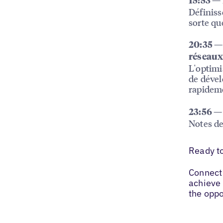
15:53 — 
Définiss
sorte qu
20:35 — 
réseaux
L'optimi
de dével
rapidem
23:56 —
Notes de
Ready t
Connect 
achieve 
the oppo