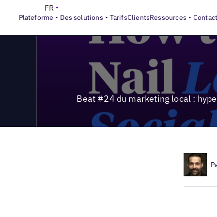
>
Local Marketing Beat
Beat #24 du marketing local : hyperl
FR
Plateforme
Des solutions
Tarifs
Clients
Ressources
Contac
Beat #24 du marketing local : hype
P