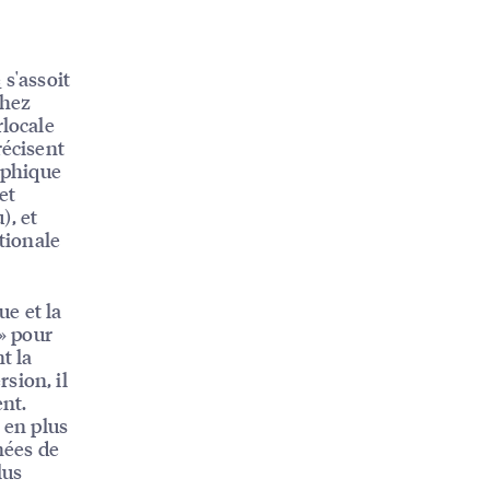
e
s'assoit
chez
rlocale
récisent
raphique
et
), et
ationale
ue et la
 » pour
t la
sion, il
ent.
 en plus
nées de
lus