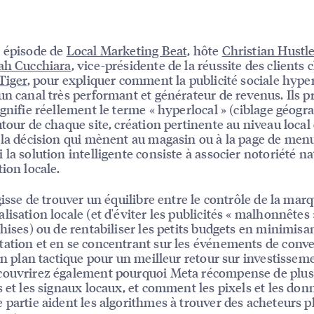
 épisode de
Local Marketing Beat,
hôte
Christian Hustl
ah Cucchiara
, vice-présidente de la réussite des clients 
 Tiger
, pour expliquer comment la publicité sociale hype
un canal très performant et générateur de revenus. Ils p
ignifie réellement le terme « hyperlocal » (ciblage géog
utour de chaque site, création pertinente au niveau local 
 la décision qui mènent au magasin ou à la page de menu
 la solution intelligente consiste à associer notoriété n
tion locale.
gisse de trouver un équilibre entre le contrôle de la marq
lisation locale (et d'éviter les publicités « malhonnêtes
chises) ou de rentabiliser les petits budgets en minimisan
ation et en se concentrant sur les événements de conver
'un plan tactique pour un meilleur retour sur investissem
couvrirez également pourquoi Meta récompense de plus
s et les signaux locaux, et comment les pixels et les don
 partie aident les algorithmes à trouver des acheteurs p