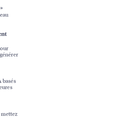
 »
veau
ent
pour
 générer
A basés
leures
; mettez