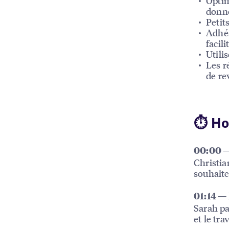
Optim
donné
Petit
Adhés
facili
Utili
Les r
de re
⏱ Ho
00:00 —
Christia
souhaite
01:14 — 
Sarah pa
et le tra