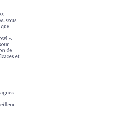
es
es, vous
s que
owl »,
pour
ion de
icaces et
mpagnes
eilleur