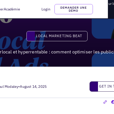
ocal et hyperrentable : comment optimiser les publicités locales sur 
DEMANDER UNE
ter
Acadèmie
Login
DÉMO
Local Marketing Beat
LOCAL MARKETING BEAT
rlocal et hyperrentable : comment optimiser les publici
Get in touc
GET IN
aul Modaley
•
August 14, 2025