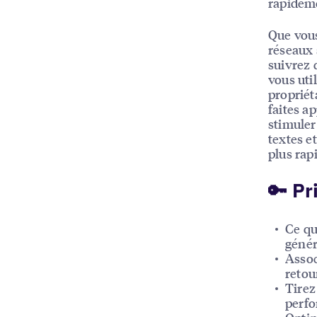
rapidem
Que vous
réseaux 
suivrez 
vous uti
propriét
faites a
stimuler 
textes e
plus rap
🔑 Pr
Ce qu
génér
Assoc
retou
Tirez
perf