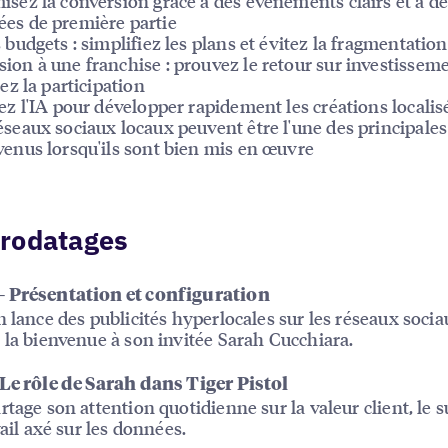
isez la conversion grâce à des événements clairs et à d
es de première partie
s budgets : simplifiez les plans et évitez la fragmentation
ion à une franchise : prouvez le retour sur investisseme
tez la participation
sez l'IA pour développer rapidement les créations localis
éseaux sociaux locaux peuvent être l'une des principales
venus lorsqu'ils sont bien mis en œuvre
rodatages
 Présentation et configuration
n lance des publicités hyperlocales sur les réseaux socia
 la bienvenue à son invitée Sarah Cucchiara.
Le rôle de Sarah dans Tiger Pistol
rtage son attention quotidienne sur la valeur client, le 
vail axé sur les données.