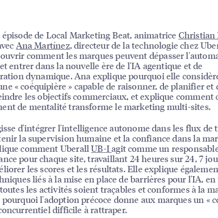
 épisode de Local Marketing Beat, animatrice
Christian
 avec
Ana Martínez
, directeur de la technologie chez Uber
ouvrir comment les marques peuvent dépasser l'automa
 et entrer dans la nouvelle ère de l'IA agentique et de
tration dynamique. Ana explique pourquoi elle considère
e « coéquipière » capable de raisonner, de planifier et d
eindre les objectifs commerciaux, et explique comment 
nt de mentalité transforme le marketing multi-sites.
gisse d'intégrer l'intelligence autonome dans les flux de t
enir la supervision humaine et la confiance dans la ma
lique comment Uberall
UB-I
agit comme un responsable
nce pour chaque site, travaillant 24 heures sur 24, 7 jou
liorer les scores et les résultats. Elle explique égalemen
hniques liés à la mise en place de barrières pour l'IA, en 
 toutes les activités soient traçables et conformes à la m
 pourquoi l'adoption précoce donne aux marques un « c
oncurrentiel difficile à rattraper.