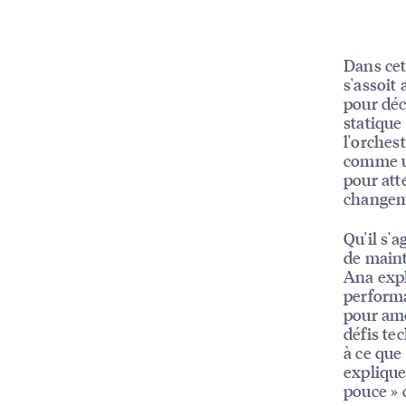
Dans cet
s'assoit
pour déc
statique
l'orches
comme un
pour att
changeme
Qu'il s'a
de maint
Ana exp
performa
pour amé
défis tec
à ce que
explique
pouce » c