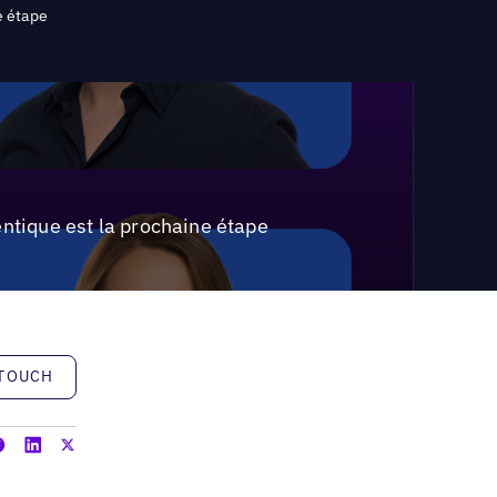
e étape
entique est la prochaine étape
h
 TOUCH