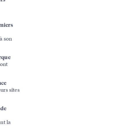
emiers
 à son
arque
sont
nce
urs sites
 de
nt la