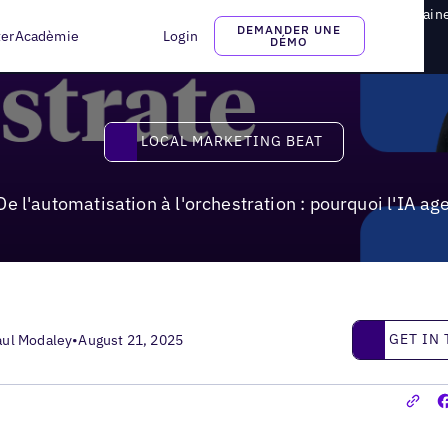
tomatisation à l'orchestration : pourquoi l'IA agentique est la prochain
DEMANDER UNE
ter
Acadèmie
Login
DÉMO
Local Marketing Beat
LOCAL MARKETING BEAT
De l'automatisation à l'orchestration : pourquoi l'IA ag
Get in touc
GET IN
aul Modaley
•
August 21, 2025