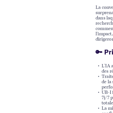
La conve
surprena
dans laq
recherch
commence
l'impact
dirigeron
🔑 Pr
L'IA 
des r
Trait
de la
perfo
UB-I 
7j/7 
total
La mi