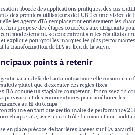
rsation aborde des applications pratiques, des cas d'util
nts des premiers utilisateurs de l'UB-I et une vision de l
uelle les agents d'IA remplaceront entièrement les cha
e. Ana propose des étapes concrètes aux dirigeants pour
nt modestement, se concentrent sur les résultats et 
, et explique pourquoi les marques les plus performante
t la transformation de l'IA au lieu de la suivre
incipaux points à retenir
agentic va au-delà de l'automatisation : elle raisonne en
ésultats plutôt que d'exécuter des règles fixes
ez l'IA comme un stagiaire compétent : fournissez du co
 supervision et des commentaires pour améliorer les
rmances au fil du temps
fonctionne en tant que gestionnaire de performance 24
pour chaque site, avec un contrôle humain et une auditab
e
se en place précoce de barrières basées sur l'IA garantit 