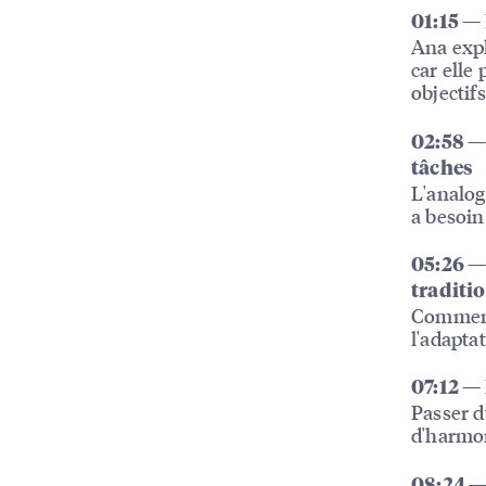
01:15 —
Ana expl
car elle
objectif
02:58 — 
tâches
L'analogi
a besoin
05:26 —
traditi
Comment 
l'adapta
07:12 — 
Passer d
d'harmon
08:24 — 