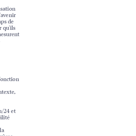
isation
'avenir
mps de
 qu'ils
mesurent
s
 fonction
ntexte,
h/24 et
ilité
la