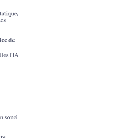
tatique,
des
ice de
lles l'IA
un souci
nts