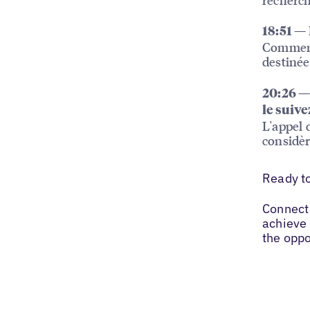
18:51 —
Comment 
destinée
20:26 —
le suive
L'appel 
considèr
Ready t
Connect 
achieve 
the oppo