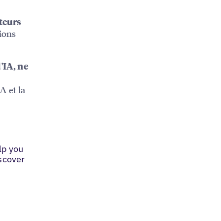
teurs
tions
'IA, ne
A et la
lp you
iscover