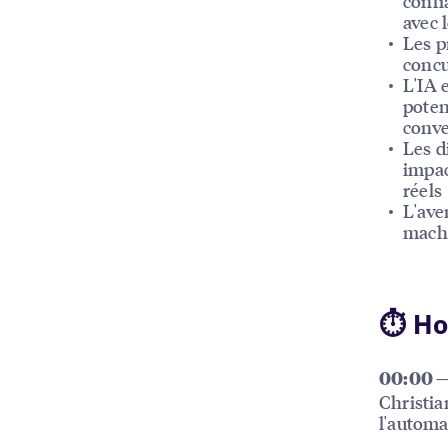
confi
avec l
Les p
concu
L'IA 
poten
conve
Les d
impac
réels
L'ave
machi
⏱ Ho
00:00 —
Christia
l'automa