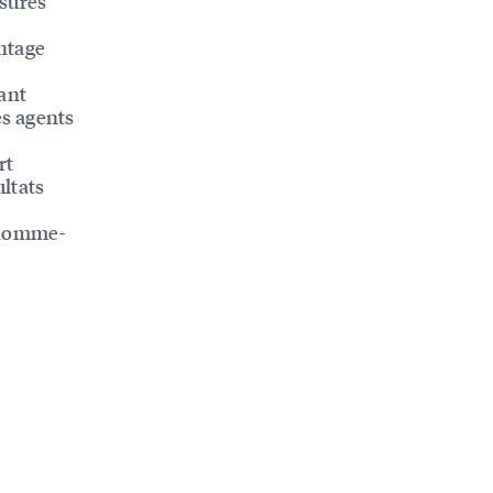
 sûres
antage
çant
es agents
rt
ultats
n homme-