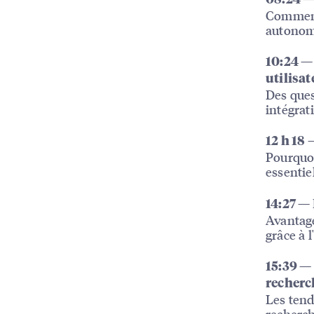
Comment 
autonome
10:24 —
utilisat
Des ques
intégrat
12 h 18 
Pourquoi
essentiel
14:27 —
Avantage
grâce à l
15:39 — 
recherc
Les tend
recherch