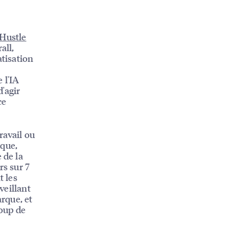
 Hustle
all,
tisation
 l'IA
'agir
ce
ravail ou
rque,
 de la
rs sur 7
t les
veillant
arque, et
oup de