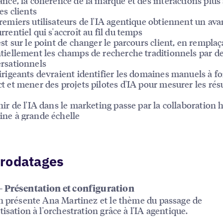
ance, la cohérence de la marque et des interactions plus
es clients
remiers utilisateurs de l'IA agentique obtiennent un av
rrentiel qui s'accroît au fil du temps
est sur le point de changer le parcours client, en rempla
tiellement les champs de recherche traditionnels par d
rsationnels
irigeants devraient identifier les domaines manuels à fo
t et mener des projets pilotes d'IA pour mesurer les rés
nir de l'IA dans le marketing passe par la collaboratio
ne à grande échelle
rodatages
 Présentation et configuration
n présente Ana Martinez et le thème du passage de
tisation à l'orchestration grâce à l'IA agentique.