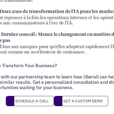
 Deux axes de transformation de l'IA pour les marke
repenser à la fois les opérations internes et les opéra
s aux consommateurs à l'ère de l'IA.
 Dernier conseil : Menez le changement en matière d
z pas
d'Ana aux marques pour qu'elles adoptent rapidement l'I
ent comme un accélérateur de croissance.
o Transform Your Business?
with our partnership team to learn how Uberall can he
similar results. Get a personalized consultation and d
rtunities waiting for your business.
Schedule a call
Get a custom demo
SCHEDULE A CALL
GET A CUSTOM DEMO