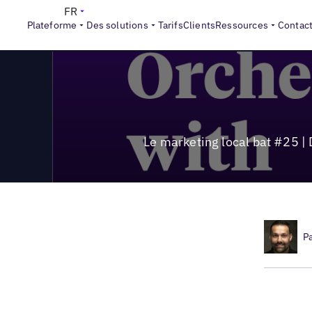
>
Local Marketing Beat
Le marketing local bat #25 | De l'au
FR
Plateforme
Des solutions
Tarifs
Clients
Ressources
Contac
Le marketing local bat #25 | 
P