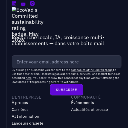
Recherche locale, IA, croissance multi-
établissements — dans votre boîte mail
By clicking on subscribe you consent to the
companies of the uberall group
to
use this data for email marketing on our products, services, and market trends as
described
here
. You can withdraw this consent at any time without affecting the
lawfulness of the processing before its withdrawal.
L'ENTREPRISE
COMMUNAUTÉ
À propos
Évènements
Carrières
Actualités et presse
AI Information
Lanceurs d'alerte