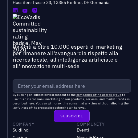
Hussitenstrasse 33, 13355 Berlino, DE Germania
Unisciti a oltre 10.000 esperti di marketing
per rimanere all'avanguardia rispetto alla
ricerca locale, all'intelligenza artificiale e
all'innovazione multi-sede
By clicking on subscribe you consent to the
companies of the uberall group
to
use this data for email marketing on our products, services, and market trends as
described
here
. You can withdraw this consent at any time without affecting the
lawfulness of the processing before its withdrawal.
COMPANY
COMMUNITY
Su di noi
Eventi
Carriere
News & Press