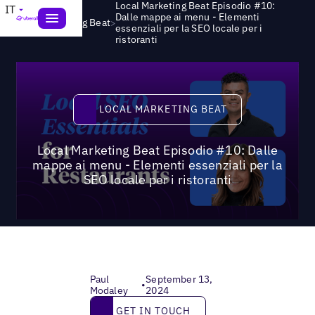
Local Marketing Beat Episodio #10:
IT
Dalle mappe ai menu - Elementi
>
Local Marketing Beat
essenziali per la SEO locale per i
ristoranti
Local Marketing Beat
LOCAL MARKETING BEAT
Local Marketing Beat Episodio #10: Dalle
mappe ai menu - Elementi essenziali per la
SEO locale per i ristoranti
Paul
September 13,
•
Modaley
2024
Get in touch
GET IN TOUCH