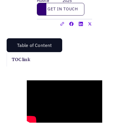
Hustle
2025
Get in touch
GET IN TOUCH
Table of Content
TOC link