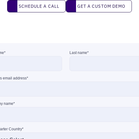
Schedule a call
Get a custom demo
SCHEDULE A CALL
GET A CUSTOM DEMO