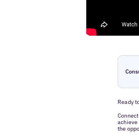
Cons
Ready t
Connect 
achieve 
the oppo