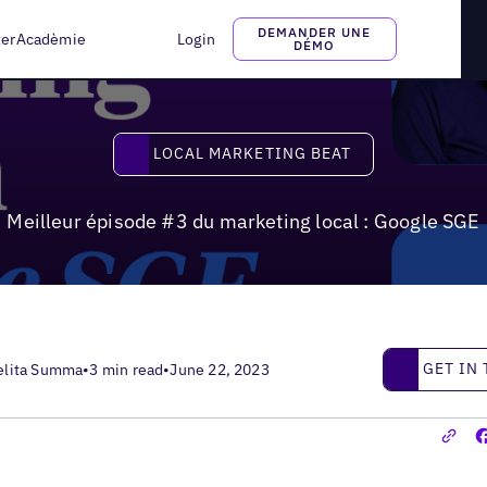
cal : Google SGE
DEMANDER UNE
ter
Acadèmie
Login
DÉMO
Local Marketing Beat
LOCAL MARKETING BEAT
Meilleur épisode #3 du marketing local : Google SGE
Get in touc
GET IN
elita Summa
•
3 min read
•
June 22, 2023