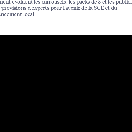
nt évoluent les carrousels, les packs de 3 et les publici
 prévisions d'experts pour l'avenir de la SGE et du
encement local