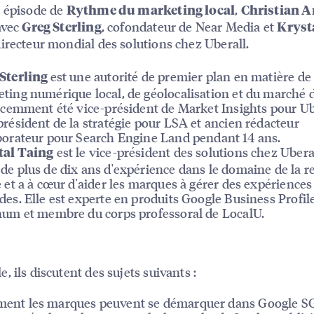
 épisode de
,
Rythme du marketing local
Christian A
avec
, cofondateur de Near Media et
Greg Sterling
Kryst
directeur mondial des solutions chez Uberall.
est une autorité de premier plan en matière de
Sterling
ting numérique local, de géolocalisation et du marché
récemment été vice-président de Market Insights pour Ub
président de la stratégie pour LSA et ancien rédacteur
borateur pour Search Engine Land pendant 14 ans.
est le vice-président des solutions chez Uberal
tal Taing
de plus de dix ans d'expérience dans le domaine de la 
e et a à cœur d'aider les marques à gérer des expériences 
des. Elle est experte en produits Google Business Profil
num et membre du corps professoral de LocalU.
, ils discutent des sujets suivants :
ent les marques peuvent se démarquer dans Google S