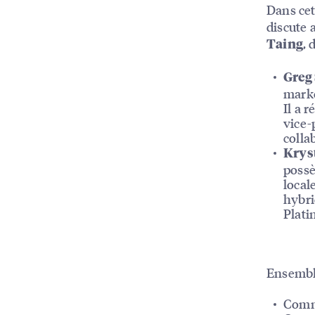
Dans cet
discute 
, 
Taing
Greg 
marke
Il a 
vice-
colla
Krys
possè
local
hybri
Plati
Ensemble
Comm