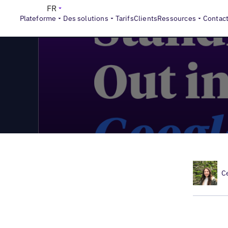
>
Local Marketing Beat
Meilleur épisode #3 du marketing lo
FR
Plateforme
Des solutions
Tarifs
Clients
Ressources
Contac
C