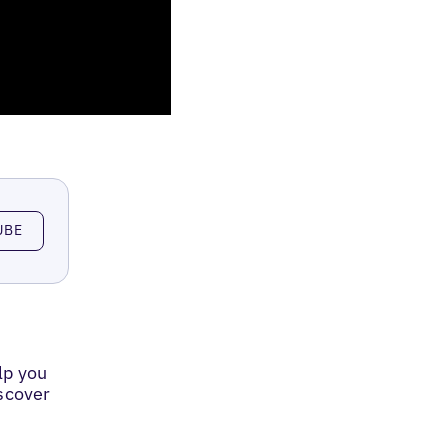
UBE
lp you
iscover