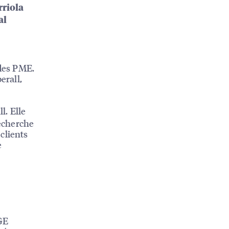
rriola
al
 des PME.
erall,
l. Elle
recherche
clients
e
GE