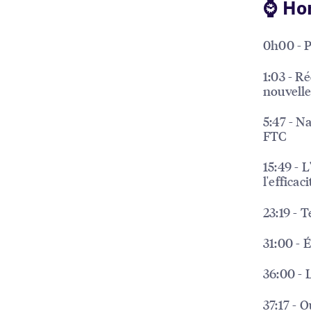
⌚️ Ho
0h00 - P
1:03 - R
nouvelle
5:47 - N
FTC
15:49 - 
l'efficac
23:19 - 
31:00 - É
36:00 - 
37:17 - 