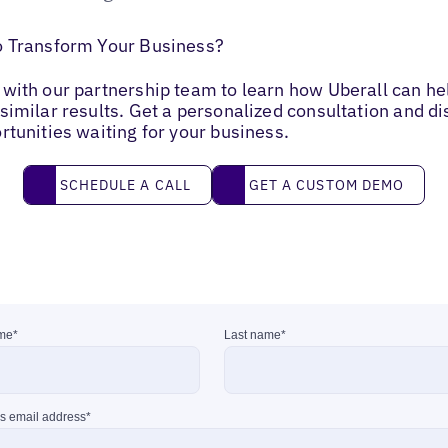
o Transform Your Business?
with our partnership team to learn how Uberall can he
similar results. Get a personalized consultation and d
rtunities waiting for your business.
Schedule a call
Get a custom demo
SCHEDULE A CALL
GET A CUSTOM DEMO