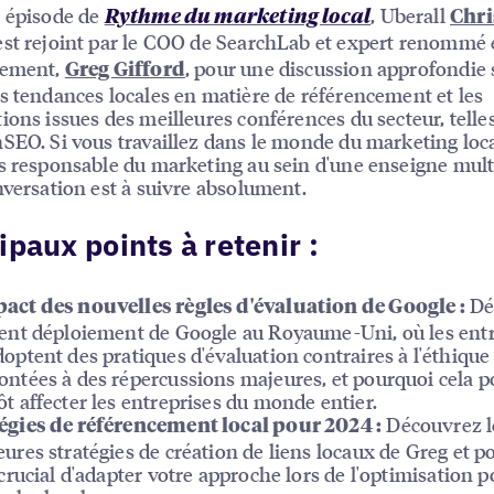
 épisode de
, Uberall
Rythme du marketing local
Chri
st rejoint par le COO de SearchLab et expert renommé
cement,
, pour une discussion approfondie 
Greg Gifford
s tendances locales en matière de référencement et les
ions issues des meilleures conférences du secteur, telle
SEO. Si vous travaillez dans le monde du marketing loc
s responsable du marketing au sein d'une enseigne multi
nversation est à suivre absolument.
ipaux points à retenir :
Dé
act des nouvelles règles d'évaluation de Google :
cent déploiement de Google au Royaume-Uni, où les ent
doptent des pratiques d'évaluation contraires à l'éthique
ontées à des répercussions majeures, et pourquoi cela p
ôt affecter les entreprises du monde entier.
Découvrez l
égies de référencement local pour 2024 :
eures stratégies de création de liens locaux de Greg et p
t crucial d'adapter votre approche lors de l'optimisation p