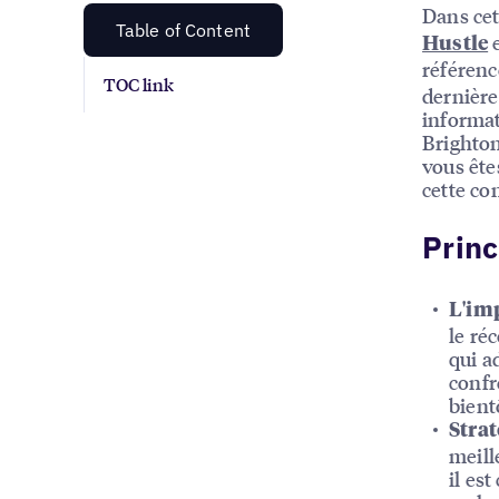
Dans cet
Table of Content
e
Hustle
référen
TOC link
dernière
informat
Brighton
vous ête
cette co
Princ
L'imp
le ré
qui a
confr
bient
Strat
meill
il es