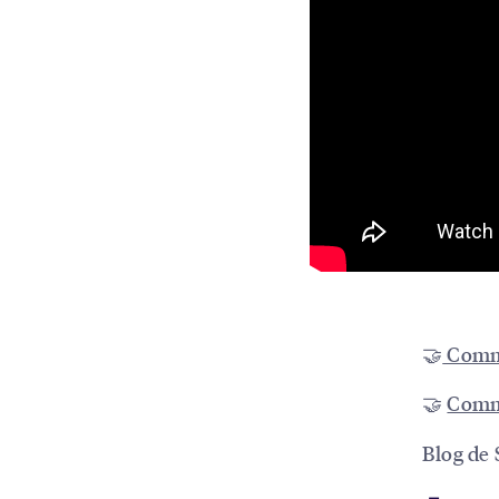
🤝
Commu
🤝
Commu
Blog de 