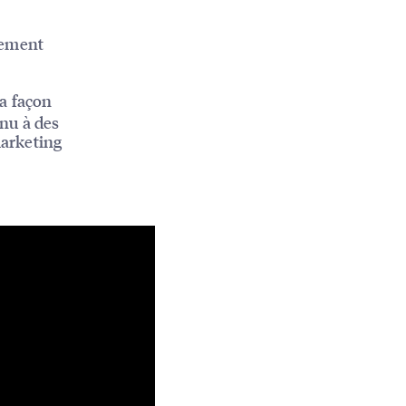
cement
a façon
enu à des
marketing