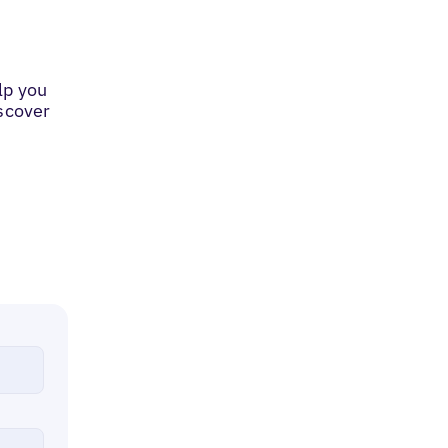
lp you
iscover