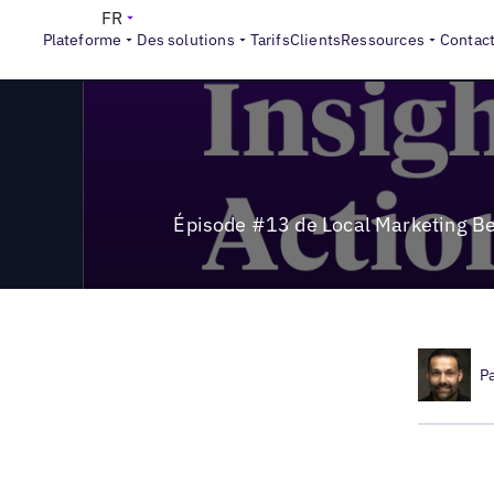
>
Local Marketing Beat
Épisode #13 de Local Marketing Beat
FR
Plateforme
Des solutions
Tarifs
Clients
Ressources
Contac
Épisode #13 de Local Marketing Beat
P