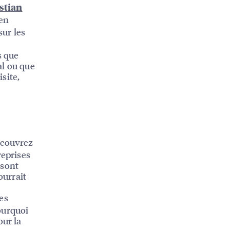
stian
 en
sur les
s que
al ou que
site,
couvrez
reprises
 sont
ourrait
es
ourquoi
our la