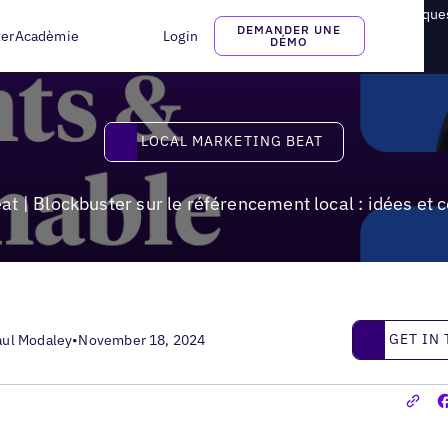
 | Blockbuster sur le référencement local : idées et conseils pratique
DEMANDER UNE
ter
Acadèmie
Login
DÉMO
Local Marketing Beat
LOCAL MARKETING BEAT
 | Blockbuster sur le référencement local : idées et 
Get in touc
GET IN
aul Modaley
•
November 18, 2024