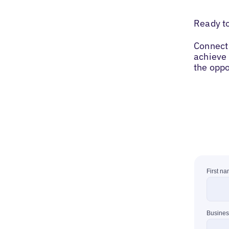
Ready t
Connect 
achieve 
the oppo