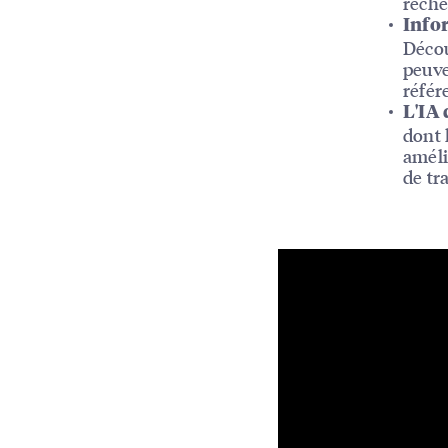
reche
Infor
Décou
peuve
référ
L'IA
dont 
améli
de tr