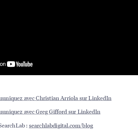
niquez avec Christian Arriola sur LinkedIn
niquez avec Greg Gifford sur LinkedIn
SearchLab :
searchlabdigital.com/blog