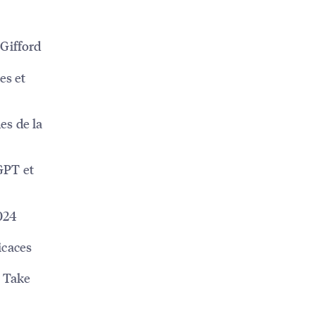
 Gifford
es et
es de la
tGPT et
024
icaces
s Take