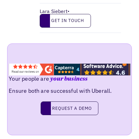
Lara Siebert
•
Get in touch
GET IN TOUCH
Your people are
your business
Ensure both are successful with Uberall.
Request a demo
REQUEST A DEMO