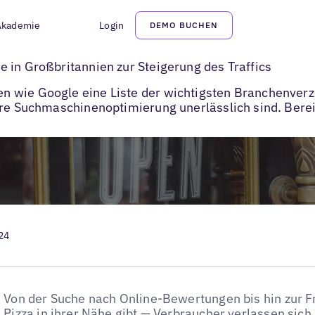
Akademie
Login
DEMO BUCHEN
anchenbücher in Großbritannien
 in Großbritannien zur Steigerung des Traffics
 wie Google eine Liste der wichtigsten Branchenverz
hre Suchmaschinenoptimierung unerlässlich sind. Berei
24
Von der Suche nach Online-Bewertungen bis hin zur Fr
Pizza in ihrer Nähe gibt — Verbraucher verlassen sic