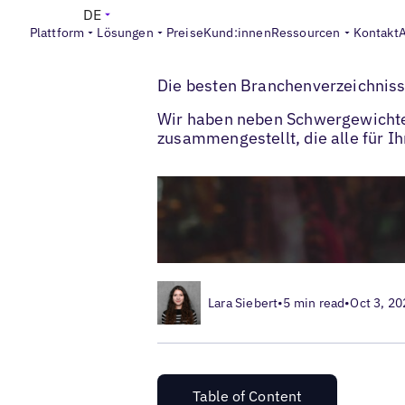
DE
Plattform
Lösungen
Preise
Kund:innen
Ressourcen
Kontakt
>
>
Blogs
Lokales Listings-Management
Br
Die besten Branchenverzeichnisse
Wir haben neben Schwergewichten
zusammengestellt, die alle für I
Lara Siebert
•
5 min read
•
Oct 3, 20
Table of Content