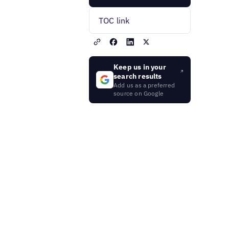
TOC link
Keep us in your
search results
Add us as a preferred
source on Google