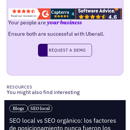
Your people are
your business
Ensure both are successful with Uberall.
Request a demo
REQUEST A DEMO
RESOURCES
You might also find interesting
Blogs
SEO local
SEO local vs SEO orgánico: los factores
de posicionamiento nunca fueron los