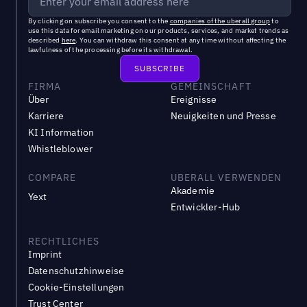
By clicking on subscribe you consent to the
companies of the uberall group
to
use this data for email marketing on our products, services, and market trends as
described
here
. You can withdraw this consent at any time without affecting the
lawfulness of the processing before its withdrawal.
FIRMA
GEMEINSCHAFT
Über
Ereignisse
Karriere
Neuigkeiten und Presse
KI Information
Whistleblower
COMPARE
UBERALL VERWENDEN
Akademie
Yext
Entwickler-Hub
RECHTLICHES
Imprint
Datenschutzhinweise
Cookie-Einstellungen
Trust Center