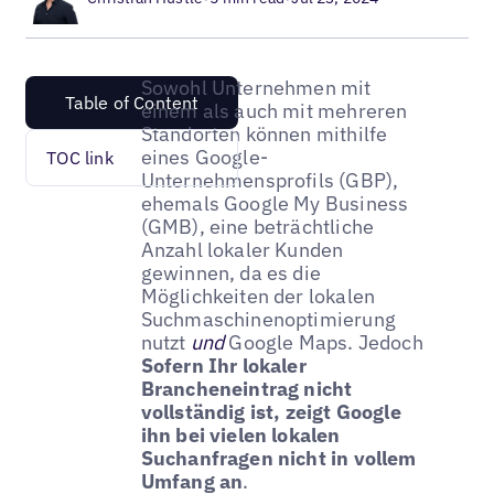
Sowohl Unternehmen mit
Table of Content
einem als auch mit mehreren
Standorten können mithilfe
eines Google-
TOC link
Unternehmensprofils (GBP),
ehemals Google My Business
(GMB), eine beträchtliche
Anzahl lokaler Kunden
gewinnen, da es die
Möglichkeiten der lokalen
Suchmaschinenoptimierung
nutzt
und
Google Maps. Jedoch
Sofern Ihr lokaler
Brancheneintrag nicht
vollständig ist, zeigt Google
ihn bei vielen lokalen
Suchanfragen nicht in vollem
Umfang an
.