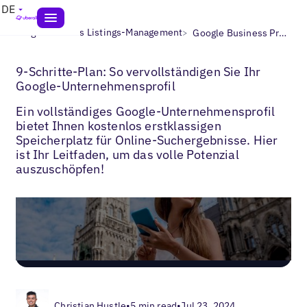
DE
>
>
Blogs
Lokales Listings-Management
Google Business Profile vervollständigen
9-Schritte-Plan: So vervollständigen Sie Ihr
Google-Unternehmensprofil
Ein vollständiges Google-Unternehmensprofil
bietet Ihnen kostenlos erstklassigen
Speicherplatz für Online-Suchergebnisse. Hier
ist Ihr Leitfaden, um das volle Potenzial
auszuschöpfen!
Christian Hustle
•
5 min read
•
Jul 23, 2024