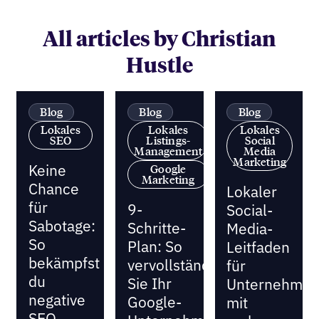
All articles by Christian
Hustle
Blog
Blog
Blog
Lokales
Lokales
Lokales
SEO
Listings-
Social
Management
Media
Marketing
Keine
Google
Marketing
Chance
Lokaler
für
9-
Social-
Sabotage:
Schritte-
Media-
So
Plan: So
Leitfaden
bekämpfst
vervollständigen
für
du
Sie Ihr
Unternehme
negative
Google-
mit
SEO