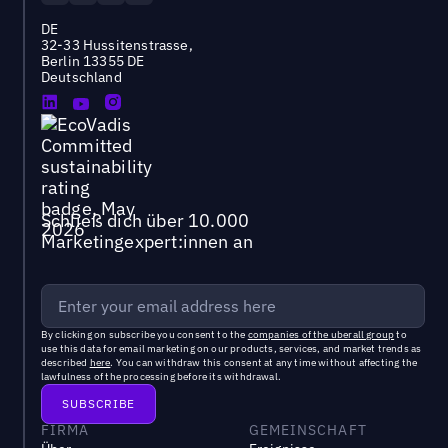
DE
32-33 Hussitenstrasse,
Berlin 13355 DE
Deutschland
Schließ dich über 10.000
Marketingexpert:innen an
By clicking on subscribe you consent to the
companies of the uberall group
to
use this data for email marketing on our products, services, and market trends as
described
here
. You can withdraw this consent at any time without affecting the
lawfulness of the processing before its withdrawal.
FIRMA
GEMEINSCHAFT