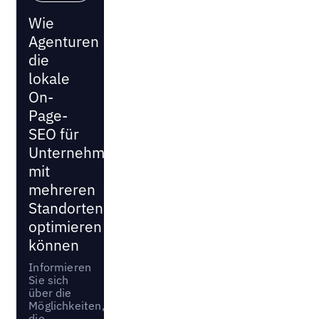
Wie
Agenturen
die
lokale
On-
Page-
SEO für
Unternehmen
mit
mehreren
Standorten
optimieren
können
Informieren
Sie sich
über die
Möglichkeiten,
die