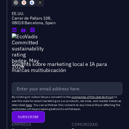
EE.UU.
Carrer de Pallars 108,
08018 Barcelona, Spain
Insights sobre marketing local e IA para
marcas multiubicación
By clicking on subscribe you consent to the
companies of the uberall group
to
use this data for email marketing on our products, services, and market trends as
described
here
. You can withdraw this consent at any time without affecting the
lawfulness of the processing before its withdrawal.
EMPRESA
COMUNIDAD