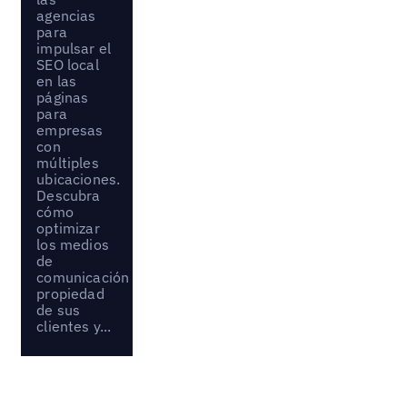
agencias
para
impulsar el
SEO local
en las
páginas
para
empresas
con
múltiples
ubicaciones.
Descubra
cómo
optimizar
los medios
de
comunicación
propiedad
de sus
clientes y...