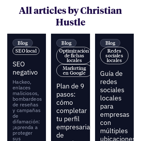
All articles by Christian
Hustle
Blog
Blog
Blog
SEO local
Optimización
Redes
de fichas
sociales
locales
locales
SEO
Marketing
negativo
Guía de
en Google
redes
Hackeo,
Plan de 9
enlaces
sociales
maliciosos,
pasos:
locales
bombardeos
cómo
de reseñas
para
completar
y campañas
empresas
de
tu perfil
difamación:
con
empresarial
¡aprenda a
múltiples
proteger
de
ubicaciones
sus