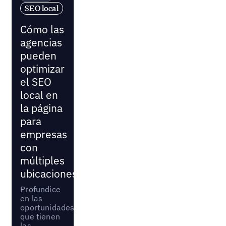
SEO local
Cómo las
agencias
pueden
optimizar
el SEO
local en
la página
para
empresas
con
múltiples
ubicaciones
Profundice
en las
oportunidades
que tienen
las