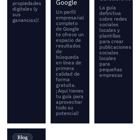
Google
propiedades
La guía
digitales (y
Un perfil
definitiva
sus
empresarial
sobre redes
ganancias)!
completo
sociales
de Google
locales y
te ofrece un
plantillas
espacio de
para crear
resultados
publicaciones
de
sociales
búsqueda
locales
en línea de
para
primera
pequeñas
calidad de
empresas
forma
gratuita.
¡Aquí tienes
tu guía para
aprovechar
todo su
potencial!
Blog