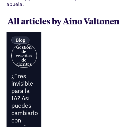
abuela.
All articles by Aino Valtonen
Blog
Gestión
de
reseñas
de
clientes
¿Eres
invisible
para la
IA? Así
puedes
cambiarlo
con