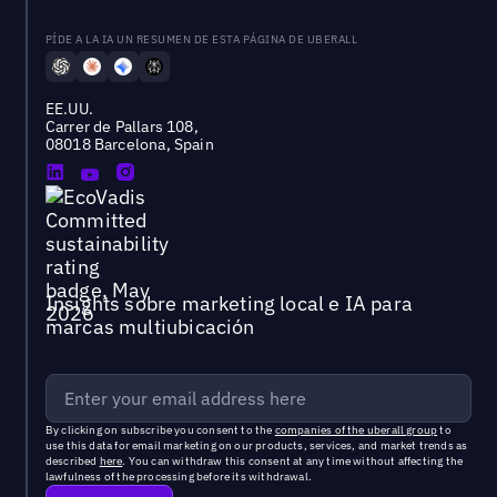
PÍDE A LA IA UN RESUMEN DE ESTA PÁGINA DE UBERALL
EE.UU.
Carrer de Pallars 108,
08018 Barcelona, Spain
Insights sobre marketing local e IA para
marcas multiubicación
By clicking on subscribe you consent to the
companies of the uberall group
to
use this data for email marketing on our products, services, and market trends as
described
here
. You can withdraw this consent at any time without affecting the
lawfulness of the processing before its withdrawal.