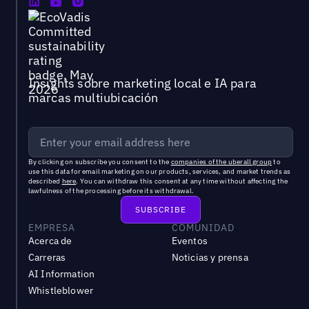
Insights sobre marketing local e IA para
marcas multiubicación
By clicking on subscribe you consent to the
companies of the uberall group
to
use this data for email marketing on our products, services, and market trends as
described
here
. You can withdraw this consent at any time without affecting the
lawfulness of the processing before its withdrawal.
EMPRESA
COMUNIDAD
Acerca de
Eventos
Carreras
Noticias y prensa
AI Information
Whistleblower