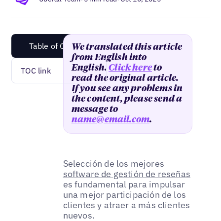
Table of Content
We translated this article
from English into
English.
Click here
to
TOC link
read the original article.
If you see any problems in
the content, please send a
message to
name@email.com
.
Selección de los mejores
software de gestión de reseñas
es fundamental para impulsar
una mejor participación de los
clientes y atraer a más clientes
nuevos.