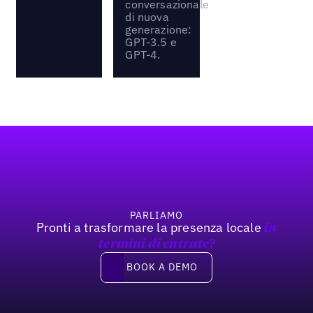
conversazionale
di nuova
generazione:
GPT-3.5 e
GPT-4.
Footer
PARLIAMO
Pronti a trasformare la presenza locale
In
termini di entrate?
Book a demo
BOOK A DEMO