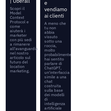
| Uberall
e
Scopri il
vendiamo
Model
ai clienti
Context
Protocol e
A meno che
come
tu non
aiuterà i
abbia
marketer
vissuto
con più sedi
sotto una
a rimanere
roccia,
all'avanguardia
molto
nel nostro
probabilmente
articolo sul
hai sentito
futuro del
parlare di
location
ChatGPT,
marketing.
un'interfaccia
simile a una
chat
costruita
sulla base
dei modelli
di
intelligenza
artificiale