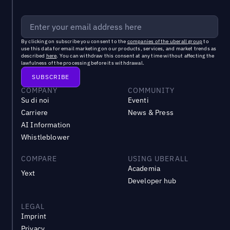
By clicking on subscribe you consent to the
companies of the uberall group
to
use this data for email marketing on our products, services, and market trends as
described
here
. You can withdraw this consent at any time without affecting the
lawfulness of the processing before its withdrawal.
COMPANY
COMMUNITY
Su di noi
Eventi
Carriere
News & Press
AI Information
Whistleblower
COMPARE
USING UBERALL
Academia
Yext
Developer hub
LEGAL
Imprint
Privacy