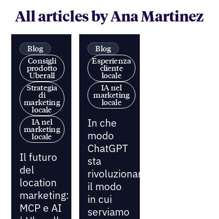
All articles by Ana Martinez
Blog
Blog
Consigli
Esperienza
prodotto
cliente
Uberall
locale
Strategia
IA nel
di
marketing
marketing
locale
locale
In che
IA nel
marketing
modo
locale
ChatGPT
Il futuro
sta
del
rivoluzionando
location
il modo
marketing:
in cui
MCP e AI
serviamo