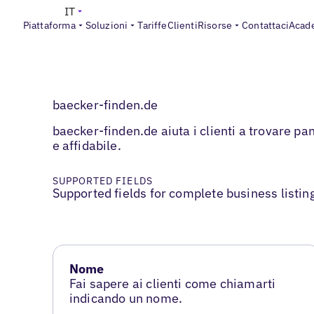
IT
Piattaforma
Soluzioni
Tariffe
Clienti
Risorse
Contattaci
Acad
baecker-finden.de
baecker-finden.de aiuta i clienti a trovare pan
e affidabile.
SUPPORTED FIELDS
Supported fields for complete business listin
Nome
Fai sapere ai clienti come chiamarti
indicando un nome.