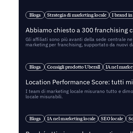
Blogs
Strategia di marketing locale
I brand in
Abbiamo chiesto a 300 franchising ch
Gli affiliati sono più avanti della sede centrale 
marketing per franchising, supportato da nuovi da
Blogs
Consigli prodotto Uberall
IA nel market
Location Performance Score: tutti m
I team di marketing locale misurano tutto e dimo
locale misurabili.
Blogs
IA nel marketing locale
SEO locale
So