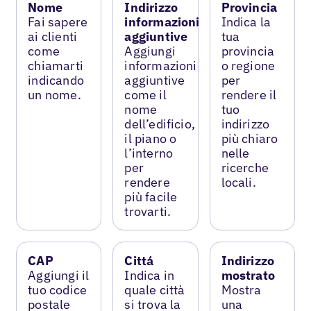
Nome
Indirizzo
Provincia
Fai sapere
informazioni
Indica la
ai clienti
aggiuntive
tua
come
Aggiungi
provincia
chiamarti
informazioni
o regione
indicando
aggiuntive
per
un nome.
come il
rendere il
nome
tuo
dell’edificio,
indirizzo
il piano o
più chiaro
l’interno
nelle
per
ricerche
rendere
locali.
più facile
trovarti.
CAP
Cittá
Indirizzo
Aggiungi il
Indica in
mostrato
tuo codice
quale città
Mostra
postale
si trova la
una