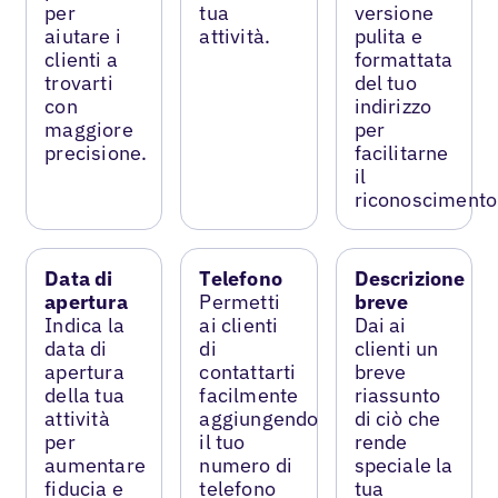
per
tua
versione
aiutare i
attività.
pulita e
clienti a
formattata
trovarti
del tuo
con
indirizzo
maggiore
per
precisione.
facilitarne
il
riconoscimento
Data di
Telefono
Descrizione
apertura
Permetti
breve
Indica la
ai clienti
Dai ai
data di
di
clienti un
apertura
contattarti
breve
della tua
facilmente
riassunto
attività
aggiungendo
di ciò che
per
il tuo
rende
aumentare
numero di
speciale la
fiducia e
telefono
tua