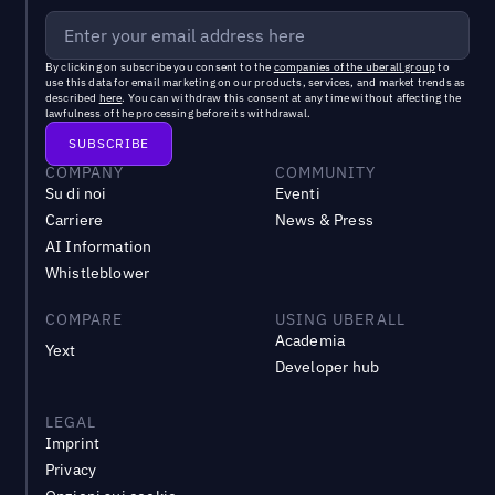
By clicking on subscribe you consent to the
companies of the uberall group
to
use this data for email marketing on our products, services, and market trends as
described
here
. You can withdraw this consent at any time without affecting the
lawfulness of the processing before its withdrawal.
COMPANY
COMMUNITY
Su di noi
Eventi
Carriere
News & Press
AI Information
Whistleblower
COMPARE
USING UBERALL
Academia
Yext
Developer hub
LEGAL
Imprint
Privacy