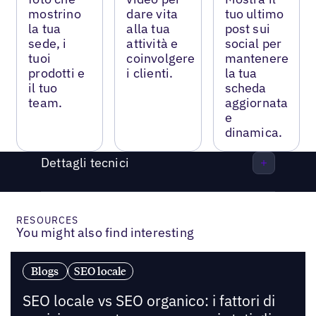
mostrino
dare vita
tuo ultimo
la tua
alla tua
post sui
sede, i
attività e
social per
tuoi
coinvolgere
mantenere
prodotti e
i clienti.
la tua
il tuo
scheda
team.
aggiornata
e
dinamica.
Dettagli tecnici
RESOURCES
You might also find interesting
Blogs
SEO locale
SEO locale vs SEO organico: i fattori di