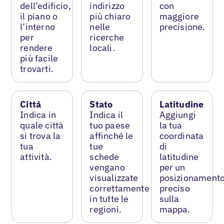
dell’edificio,
indirizzo
con
il piano o
più chiaro
maggiore
l’interno
nelle
precisione.
per
ricerche
rendere
locali.
più facile
trovarti.
Cittá
Stato
Latitudine
Indica in
Indica il
Aggiungi
quale città
tuo paese
la tua
si trova la
affinché le
coordinata
tua
tue
di
attività.
schede
latitudine
vengano
per un
visualizzate
posizionament
correttamente
preciso
in tutte le
sulla
regioni.
mappa.