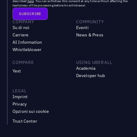
described
here
. You can withdraw this consent at any time without affecting the
lawfulness of the processing before its withdrawal.
COMPANY
COMMUNITY
Su di noi
Eventi
Carriere
News & Press
AI Information
Whistleblower
COMPARE
USING UBERALL
Academia
Yext
Developer hub
LEGAL
Imprint
Privacy
Opzioni sui cookie
Trust Center