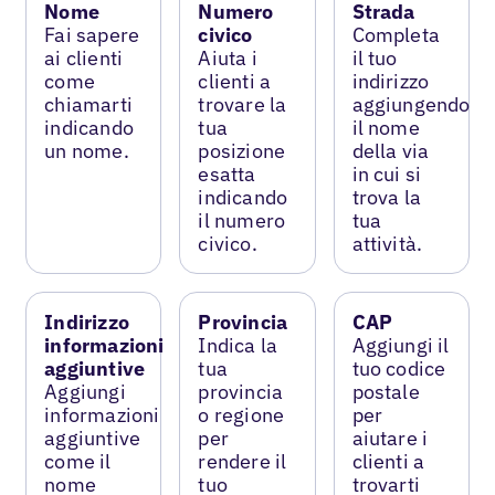
Nome
Numero
Strada
Fai sapere
civico
Completa
ai clienti
Aiuta i
il tuo
come
clienti a
indirizzo
chiamarti
trovare la
aggiungendo
indicando
tua
il nome
un nome.
posizione
della via
esatta
in cui si
indicando
trova la
il numero
tua
civico.
attività.
Indirizzo
Provincia
CAP
informazioni
Indica la
Aggiungi il
aggiuntive
tua
tuo codice
Aggiungi
provincia
postale
informazioni
o regione
per
aggiuntive
per
aiutare i
come il
rendere il
clienti a
nome
tuo
trovarti