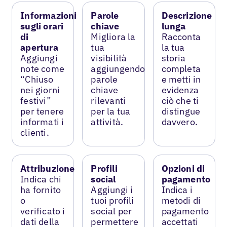
Informazioni
Parole
Descrizione
sugli orari
chiave
lunga
di
Migliora la
Racconta
apertura
tua
la tua
Aggiungi
visibilità
storia
note come
aggiungendo
completa
“Chiuso
parole
e metti in
nei giorni
chiave
evidenza
festivi”
rilevanti
ciò che ti
per tenere
per la tua
distingue
informati i
attività.
davvero.
clienti.
Attribuzione
Profili
Opzioni di
Indica chi
social
pagamento
ha fornito
Aggiungi i
Indica i
o
tuoi profili
metodi di
verificato i
social per
pagamento
dati della
permettere
accettati