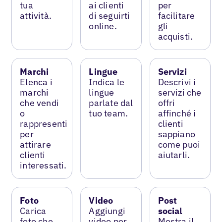
tua
ai clienti
per
attività.
di seguirti
facilitare
online.
gli
acquisti.
Marchi
Lingue
Servizi
Elenca i
Indica le
Descrivi i
marchi
lingue
servizi che
che vendi
parlate dal
offri
o
tuo team.
affinché i
rappresenti
clienti
per
sappiano
attirare
come puoi
clienti
aiutarli.
interessati.
Foto
Video
Post
Carica
Aggiungi
social
foto che
video per
Mostra il