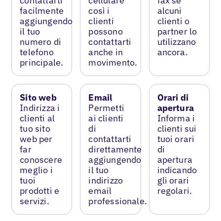
contattarti
cellulare
fax se
facilmente
così i
alcuni
aggiungendo
clienti
clienti o
il tuo
possono
partner lo
numero di
contattarti
utilizzano
telefono
anche in
ancora.
principale.
movimento.
Sito web
Email
Orari di
Indirizza i
Permetti
apertura
clienti al
ai clienti
Informa i
tuo sito
di
clienti sui
web per
contattarti
tuoi orari
far
direttamente
di
conoscere
aggiungendo
apertura
meglio i
il tuo
indicando
tuoi
indirizzo
gli orari
prodotti e
email
regolari.
servizi.
professionale.