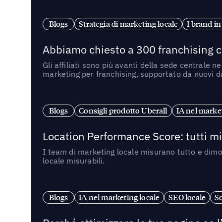
Blogs
Strategia di marketing locale
I brand in
Abbiamo chiesto a 300 franchising ch
Gli affiliati sono più avanti della sede centrale 
marketing per franchising, supportato da nuovi da
Blogs
Consigli prodotto Uberall
IA nel market
Location Performance Score: tutti m
I team di marketing locale misurano tutto e dimo
locale misurabili.
Blogs
IA nel marketing locale
SEO locale
So