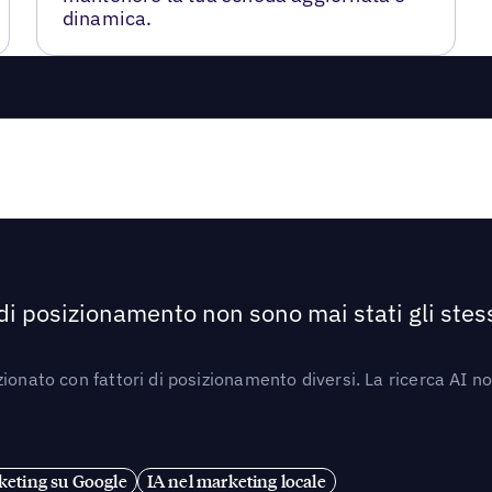
dinamica.
 di posizionamento non sono mai stati gli stess
ionato con fattori di posizionamento diversi. La ricerca AI n
eting su Google
IA nel marketing locale