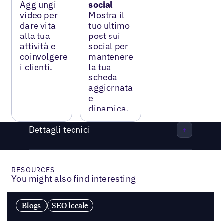
Aggiungi
social
video per
Mostra il
dare vita
tuo ultimo
alla tua
post sui
attività e
social per
coinvolgere
mantenere
i clienti.
la tua
scheda
aggiornata
e
dinamica.
Dettagli tecnici
RESOURCES
You might also find interesting
Blogs
SEO locale