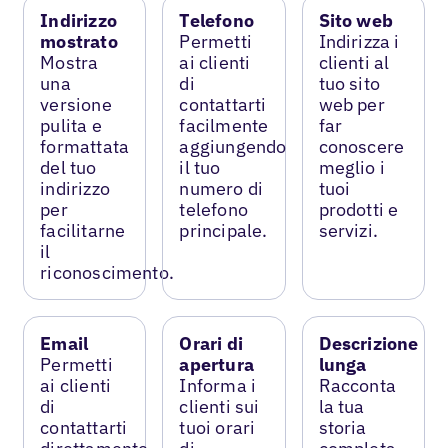
Indirizzo
Telefono
Sito web
mostrato
Permetti
Indirizza i
Mostra
ai clienti
clienti al
una
di
tuo sito
versione
contattarti
web per
pulita e
facilmente
far
formattata
aggiungendo
conoscere
del tuo
il tuo
meglio i
indirizzo
numero di
tuoi
per
telefono
prodotti e
facilitarne
principale.
servizi.
il
riconoscimento.
Email
Orari di
Descrizione
Permetti
apertura
lunga
ai clienti
Informa i
Racconta
di
clienti sui
la tua
contattarti
tuoi orari
storia