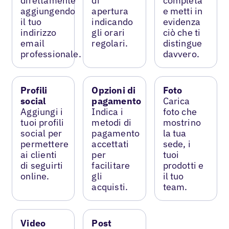
direttamente
di
completa
aggiungendo
apertura
e metti in
il tuo
indicando
evidenza
indirizzo
gli orari
ciò che ti
email
regolari.
distingue
professionale.
davvero.
Profili
Opzioni di
Foto
social
pagamento
Carica
Aggiungi i
Indica i
foto che
tuoi profili
metodi di
mostrino
social per
pagamento
la tua
permettere
accettati
sede, i
ai clienti
per
tuoi
di seguirti
facilitare
prodotti e
online.
gli
il tuo
acquisti.
team.
Video
Post