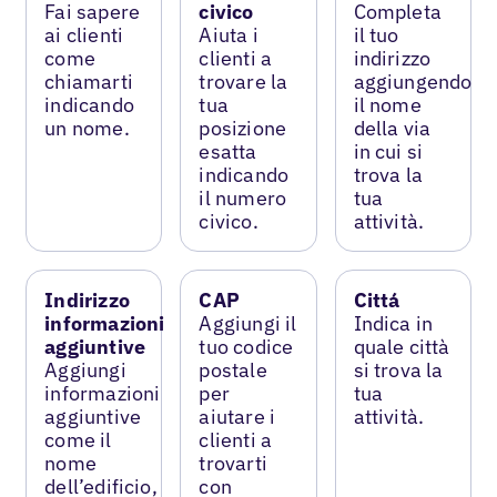
Fai sapere
civico
Completa
ai clienti
Aiuta i
il tuo
come
clienti a
indirizzo
chiamarti
trovare la
aggiungendo
indicando
tua
il nome
un nome.
posizione
della via
esatta
in cui si
indicando
trova la
il numero
tua
civico.
attività.
Indirizzo
CAP
Cittá
informazioni
Aggiungi il
Indica in
aggiuntive
tuo codice
quale città
Aggiungi
postale
si trova la
informazioni
per
tua
aggiuntive
aiutare i
attività.
come il
clienti a
nome
trovarti
dell’edificio,
con