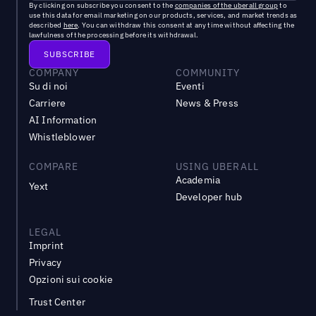
By clicking on subscribe you consent to the
companies of the uberall group
to
use this data for email marketing on our products, services, and market trends as
described
here
. You can withdraw this consent at any time without affecting the
lawfulness of the processing before its withdrawal.
COMPANY
COMMUNITY
Su di noi
Eventi
Carriere
News & Press
AI Information
Whistleblower
COMPARE
USING UBERALL
Academia
Yext
Developer hub
LEGAL
Imprint
Privacy
Opzioni sui cookie
Trust Center