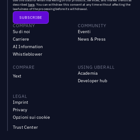
use this data for email marketing on our products, services, and market trends as
described
here
. You can withdraw this consent at any time without affecting the
lawfulness of the processing before its withdrawal.
COMPANY
COMMUNITY
Su di noi
Eventi
Carriere
News & Press
AI Information
Whistleblower
COMPARE
USING UBERALL
Academia
Yext
Developer hub
LEGAL
Imprint
Privacy
Opzioni sui cookie
Trust Center