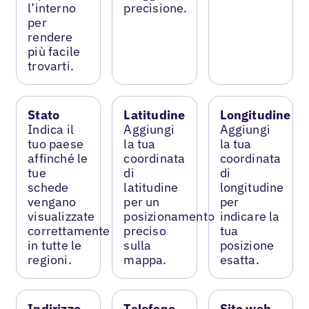
l’interno
precisione.
per
rendere
più facile
trovarti.
Stato
Latitudine
Longitudine
Indica il
Aggiungi
Aggiungi
tuo paese
la tua
la tua
affinché le
coordinata
coordinata
tue
di
di
schede
latitudine
longitudine
vengano
per un
per
visualizzate
posizionamento
indicare la
correttamente
preciso
tua
in tutte le
sulla
posizione
regioni.
mappa.
esatta.
Indirizzo
Telefono
Sito web