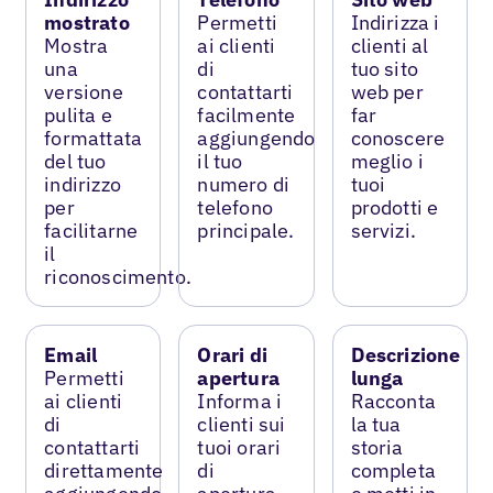
mostrato
Permetti
Indirizza i
Mostra
ai clienti
clienti al
una
di
tuo sito
versione
contattarti
web per
pulita e
facilmente
far
formattata
aggiungendo
conoscere
del tuo
il tuo
meglio i
indirizzo
numero di
tuoi
per
telefono
prodotti e
facilitarne
principale.
servizi.
il
riconoscimento.
Email
Orari di
Descrizione
Permetti
apertura
lunga
ai clienti
Informa i
Racconta
di
clienti sui
la tua
contattarti
tuoi orari
storia
direttamente
di
completa