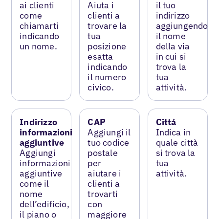
ai clienti
Aiuta i
il tuo
come
clienti a
indirizzo
chiamarti
trovare la
aggiungendo
indicando
tua
il nome
un nome.
posizione
della via
esatta
in cui si
indicando
trova la
il numero
tua
civico.
attività.
Indirizzo
CAP
Cittá
informazioni
Aggiungi il
Indica in
aggiuntive
tuo codice
quale città
Aggiungi
postale
si trova la
informazioni
per
tua
aggiuntive
aiutare i
attività.
come il
clienti a
nome
trovarti
dell’edificio,
con
il piano o
maggiore