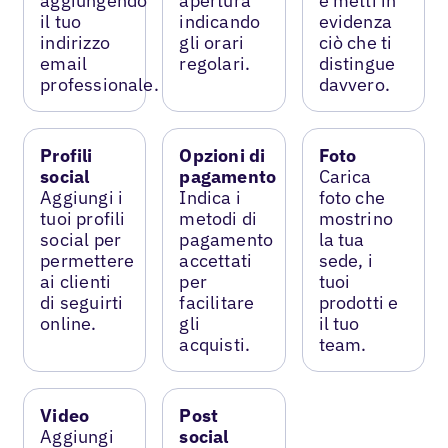
aggiungendo
apertura
e metti in
il tuo
indicando
evidenza
indirizzo
gli orari
ciò che ti
email
regolari.
distingue
professionale.
davvero.
Profili
Opzioni di
Foto
social
pagamento
Carica
Aggiungi i
Indica i
foto che
tuoi profili
metodi di
mostrino
social per
pagamento
la tua
permettere
accettati
sede, i
ai clienti
per
tuoi
di seguirti
facilitare
prodotti e
online.
gli
il tuo
acquisti.
team.
Video
Post
Aggiungi
social