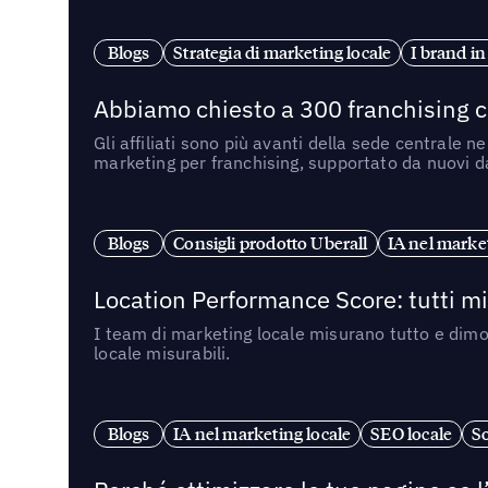
Blogs
Strategia di marketing locale
I brand in
Abbiamo chiesto a 300 franchising ch
Gli affiliati sono più avanti della sede centrale 
marketing per franchising, supportato da nuovi da
Blogs
Consigli prodotto Uberall
IA nel market
Location Performance Score: tutti m
I team di marketing locale misurano tutto e dimo
locale misurabili.
Blogs
IA nel marketing locale
SEO locale
So