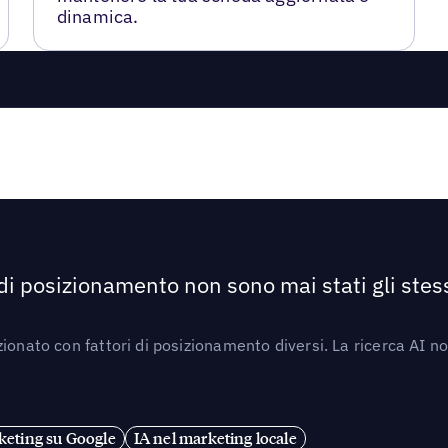
dinamica.
 di posizionamento non sono mai stati gli stess
ionato con fattori di posizionamento diversi. La ricerca AI n
eting su Google
IA nel marketing locale