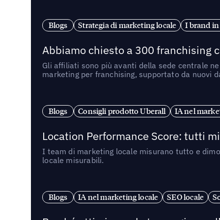
Blogs
Strategia di marketing locale
I brand in
Abbiamo chiesto a 300 franchising ch
Gli affiliati sono più avanti della sede centrale 
marketing per franchising, supportato da nuovi da
Blogs
Consigli prodotto Uberall
IA nel market
Location Performance Score: tutti m
I team di marketing locale misurano tutto e dimo
locale misurabili.
Blogs
IA nel marketing locale
SEO locale
So