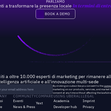
PARLIAMO
nti a trasformare la presenza locale
In termini di entr
Book a demo
BOOK A DEMO
iti a oltre 10.000 esperti di marketing per rimanere all
ntelligenza artificiale e all'innovazione multi-sede
By clicking on subscribe you consent to the
compa
marketing on our products, services, and market 
consent at any time without affecting the lawfulne
ANY
COMMUNITY
COMPARE
USING UBERALL
LEGAL
noi
Eventi
Academia
Imprint
Yext
re
News & Press
Developer hub
Privacy