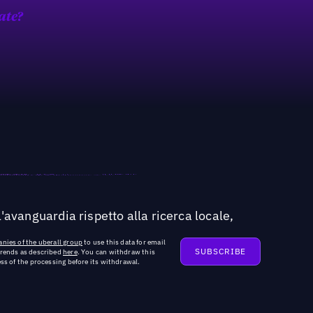
ate?
'avanguardia rispetto alla ricerca locale,
nies of the uberall group
to use this data for email
trends as described
here
. You can withdraw this
ss of the processing before its withdrawal.