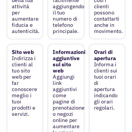
della tua
facilmente
così i
attività
aggiungendo
clienti
per
il tuo
possono
aumentare
numero di
contattarti
fiducia e
telefono
anche in
autenticità.
principale.
movimento.
Sito web
Informazioni
Orari di
Indirizza i
aggiuntive
apertura
clienti al
sul sito
Informa i
tuo sito
web
clienti sui
web per
Aggiungi
tuoi orari
far
link
di
conoscere
aggiuntivi
apertura
meglio i
come
indicando
tuoi
pagine di
gli orari
prodotti e
prenotazione
regolari.
servizi.
o negozi
online per
aumentare