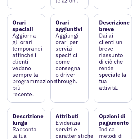
le azioni.
Orari
Orari
Descrizione
speciali
aggiuntivi
breve
Aggiorna
Aggiungi
Dai ai
gli orari
orari per
clienti un
temporanei
servizi
breve
affinché i
specifici
riassunto
clienti
come
di ciò che
vedano
consegna
rende
sempre la
o drive-
speciale la
programmazione
through.
tua
più
attività.
recente.
Descrizione
Attributi
Opzioni di
lunga
Evidenzia
pagamento
Racconta
servizi e
Indica i
la tua
caratteristiche
metodi di