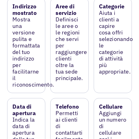
Indirizzo
Aree di
Categorie
mostrato
servizio
Aiuta i
Mostra
Definisci
clienti a
una
le aree o
capire
versione
le regioni
cosa offri
pulita e
che servi
selezionando
formattata
per
le
del tuo
raggiungere
categorie
indirizzo
clienti
di attività
per
oltre la
più
facilitarne
tua sede
appropriate.
il
principale.
riconoscimento.
Data di
Telefono
Cellulare
apertura
Permetti
Aggiungi
Indica la
ai clienti
un numero
data di
di
di
apertura
contattarti
cellulare