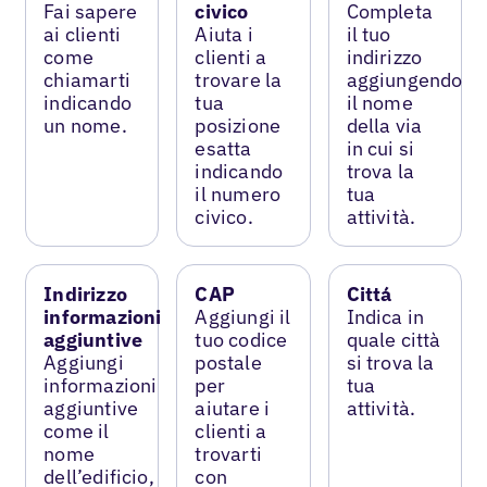
Fai sapere
civico
Completa
ai clienti
Aiuta i
il tuo
come
clienti a
indirizzo
chiamarti
trovare la
aggiungendo
indicando
tua
il nome
un nome.
posizione
della via
esatta
in cui si
indicando
trova la
il numero
tua
civico.
attività.
Indirizzo
CAP
Cittá
informazioni
Aggiungi il
Indica in
aggiuntive
tuo codice
quale città
Aggiungi
postale
si trova la
informazioni
per
tua
aggiuntive
aiutare i
attività.
come il
clienti a
nome
trovarti
dell’edificio,
con