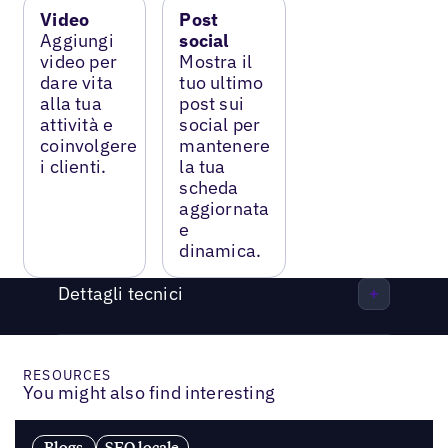
Video
Post
Aggiungi
social
video per
Mostra il
dare vita
tuo ultimo
alla tua
post sui
attività e
social per
coinvolgere
mantenere
i clienti.
la tua
scheda
aggiornata
e
dinamica.
Dettagli tecnici
RESOURCES
You might also find interesting
Blogs
SEO locale