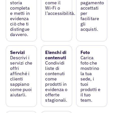
storia
come il
pagamento
completa
Wi-Fi o
accettati
e metti in
l’accessibilità.
per
evidenza
facilitare
ciò che ti
gli
distingue
acquisti.
davvero.
Servizi
Elenchi di
Foto
Descrivi i
contenuti
Carica
servizi che
Condividi
foto che
offri
liste di
mostrino
affinché i
contenuti
la tua
clienti
come
sede, i
sappiano
prodotti in
tuoi
come puoi
evidenza o
prodotti e
aiutarli.
offerte
il tuo
stagionali.
team.