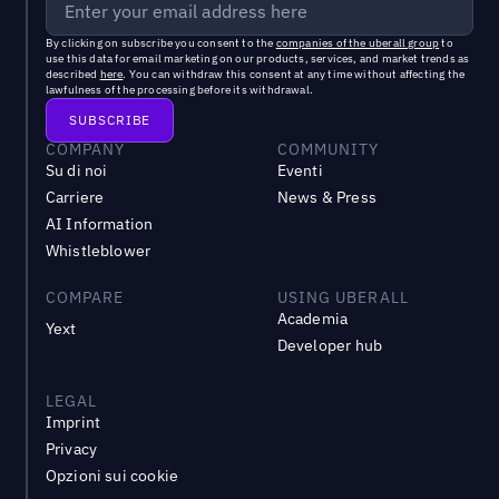
By clicking on subscribe you consent to the
companies of the uberall group
to
use this data for email marketing on our products, services, and market trends as
described
here
. You can withdraw this consent at any time without affecting the
lawfulness of the processing before its withdrawal.
COMPANY
COMMUNITY
Su di noi
Eventi
Carriere
News & Press
AI Information
Whistleblower
COMPARE
USING UBERALL
Academia
Yext
Developer hub
LEGAL
Imprint
Privacy
Opzioni sui cookie