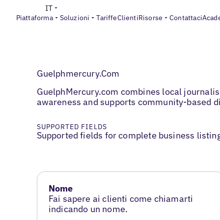
IT
Piattaforma
Soluzioni
Tariffe
Clienti
Risorse
Contattaci
Acad
Guelphmercury.Com
GuelphMercury.com combines local journalism
awareness and supports community-based di
SUPPORTED FIELDS
Supported fields for complete business listin
Nome
Fai sapere ai clienti come chiamarti
indicando un nome.