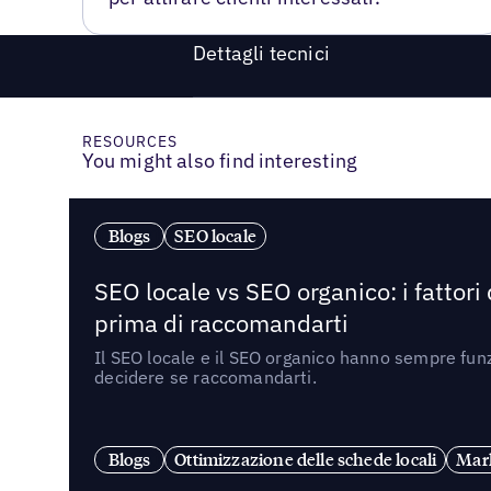
Dettagli tecnici
RESOURCES
You might also find interesting
Blogs
SEO locale
SEO locale vs SEO organico: i fattori
prima di raccomandarti
Il SEO locale e il SEO organico hanno sempre funz
decidere se raccomandarti.
Blogs
Ottimizzazione delle schede locali
Mark