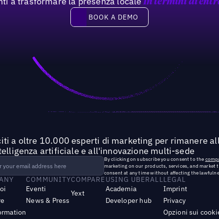
nti a trasformare la presenza locale
In termini di entr
Book a demo
BOOK A DEMO
iti a oltre 10.000 esperti di marketing per rimanere all
ntelligenza artificiale e all'innovazione multi-sede
By clicking on subscribe you consent to the
compa
marketing on our products, services, and market 
consent at any time without affecting the lawfulne
ANY
COMMUNITY
COMPARE
USING UBERALL
LEGAL
noi
Eventi
Academia
Imprint
Yext
re
News & Press
Developer hub
Privacy
ormation
Opzioni sui cooki