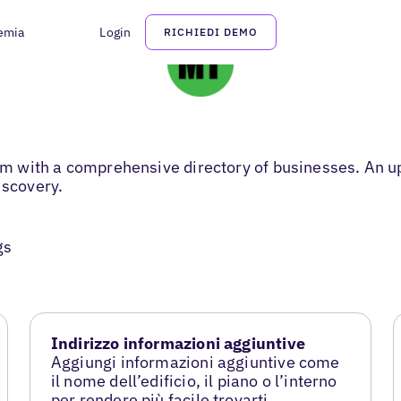
emia
Login
RICHIEDI DEMO
 with a comprehensive directory of businesses. An upd
scovery.
gs
Indirizzo informazioni aggiuntive
Aggiungi informazioni aggiuntive come
il nome dell’edificio, il piano o l’interno
per rendere più facile trovarti.