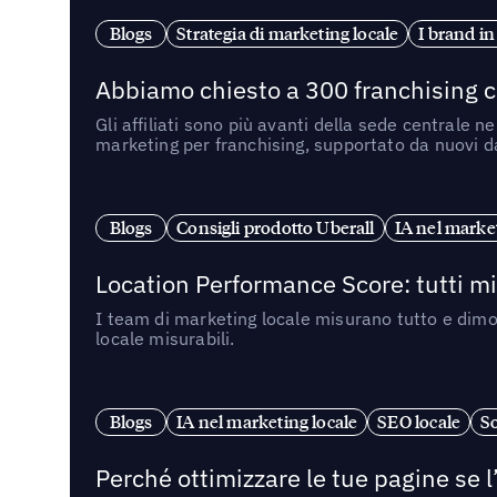
Blogs
Strategia di marketing locale
I brand in
Abbiamo chiesto a 300 franchising ch
Gli affiliati sono più avanti della sede centrale 
marketing per franchising, supportato da nuovi da
Blogs
Consigli prodotto Uberall
IA nel market
Location Performance Score: tutti m
I team di marketing locale misurano tutto e dimo
locale misurabili.
Blogs
IA nel marketing locale
SEO locale
So
Perché ottimizzare le tue pagine se l