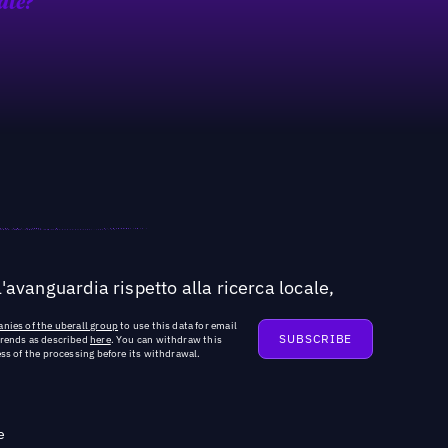
ate?
'avanguardia rispetto alla ricerca locale,
nies of the uberall group
to use this data for email
trends as described
here
. You can withdraw this
ss of the processing before its withdrawal.
e