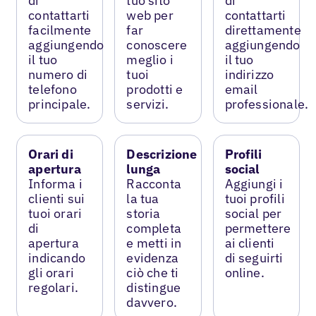
di
tuo sito
di
contattarti
web per
contattarti
facilmente
far
direttamente
aggiungendo
conoscere
aggiungendo
il tuo
meglio i
il tuo
numero di
tuoi
indirizzo
telefono
prodotti e
email
principale.
servizi.
professionale.
Orari di
Descrizione
Profili
apertura
lunga
social
Informa i
Racconta
Aggiungi i
clienti sui
la tua
tuoi profili
tuoi orari
storia
social per
di
completa
permettere
apertura
e metti in
ai clienti
indicando
evidenza
di seguirti
gli orari
ciò che ti
online.
regolari.
distingue
davvero.