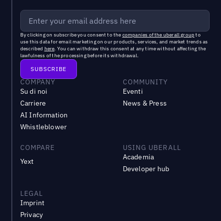
By clicking on subscribe you consent to the
companies of the uberall group
to
use this data for email marketing on our products, services, and market trends as
described
here
. You can withdraw this consent at any time without affecting the
lawfulness of the processing before its withdrawal.
COMPANY
COMMUNITY
Su di noi
Eventi
Carriere
News & Press
AI Information
Whistleblower
COMPARE
USING UBERALL
Academia
Yext
Developer hub
LEGAL
Imprint
Privacy