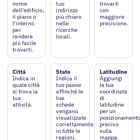
nome
tuo
trovarti
dell’edificio,
indirizzo
con
il piano o
più chiaro
maggiore
l’interno
nelle
precisione.
per
ricerche
rendere
locali.
più facile
trovarti.
Cittá
Stato
Latitudine
Indica in
Indica il
Aggiungi
quale città
tuo paese
la tua
si trova la
affinché le
coordinata
tua
tue
di
attività.
schede
latitudine
vengano
per un
visualizzate
posizionament
correttamente
preciso
in tutte le
sulla
regioni.
mappa.