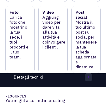
Foto
Video
Post
Carica
Aggiungi
social
foto che
video per
Mostra il
mostrino
dare vita
tuo ultimo
la tua
alla tua
post sui
sede, i
attività e
social per
tuoi
coinvolgere
mantenere
prodotti e
i clienti.
la tua
il tuo
scheda
team.
aggiornata
e
dinamica.
Dettagli tecnici
RESOURCES
You might also find interesting