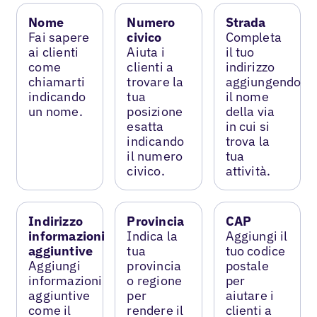
Nome
Numero
Strada
Fai sapere
civico
Completa
ai clienti
Aiuta i
il tuo
come
clienti a
indirizzo
chiamarti
trovare la
aggiungendo
indicando
tua
il nome
un nome.
posizione
della via
esatta
in cui si
indicando
trova la
il numero
tua
civico.
attività.
Indirizzo
Provincia
CAP
informazioni
Indica la
Aggiungi il
aggiuntive
tua
tuo codice
Aggiungi
provincia
postale
informazioni
o regione
per
aggiuntive
per
aiutare i
come il
rendere il
clienti a