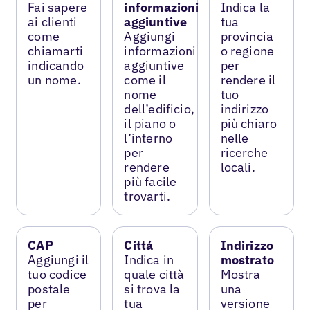
Fai sapere
informazioni
Indica la
ai clienti
aggiuntive
tua
come
Aggiungi
provincia
chiamarti
informazioni
o regione
indicando
aggiuntive
per
un nome.
come il
rendere il
nome
tuo
dell’edificio,
indirizzo
il piano o
più chiaro
l’interno
nelle
per
ricerche
rendere
locali.
più facile
trovarti.
CAP
Cittá
Indirizzo
Aggiungi il
Indica in
mostrato
tuo codice
quale città
Mostra
postale
si trova la
una
per
tua
versione