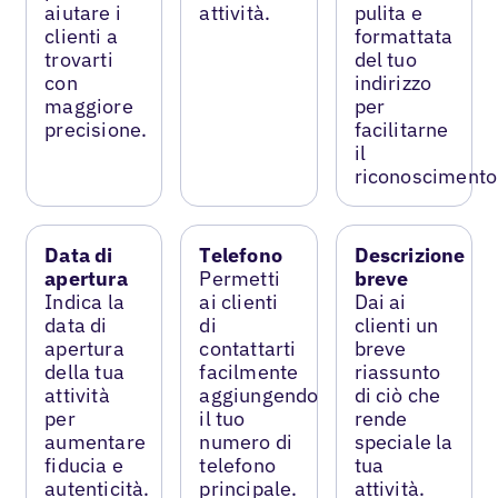
aiutare i
attività.
pulita e
clienti a
formattata
trovarti
del tuo
con
indirizzo
maggiore
per
precisione.
facilitarne
il
riconoscimento
Data di
Telefono
Descrizione
apertura
Permetti
breve
Indica la
ai clienti
Dai ai
data di
di
clienti un
apertura
contattarti
breve
della tua
facilmente
riassunto
attività
aggiungendo
di ciò che
per
il tuo
rende
aumentare
numero di
speciale la
fiducia e
telefono
tua
autenticità.
principale.
attività.