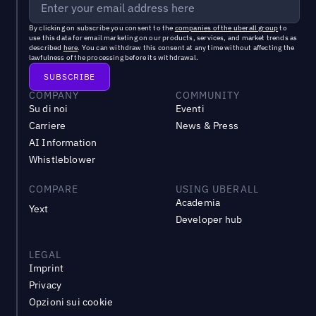
By clicking on subscribe you consent to the
companies of the uberall group
to
use this data for email marketing on our products, services, and market trends as
described
here
. You can withdraw this consent at any time without affecting the
lawfulness of the processing before its withdrawal.
COMPANY
COMMUNITY
Su di noi
Eventi
Carriere
News & Press
AI Information
Whistleblower
COMPARE
USING UBERALL
Academia
Yext
Developer hub
LEGAL
Imprint
Privacy
Opzioni sui cookie