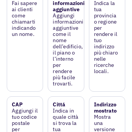
Fai sapere
informazioni
Indica la
ai clienti
aggiuntive
tua
come
Aggiungi
provincia
chiamarti
informazioni
o regione
indicando
aggiuntive
per
un nome.
come il
rendere il
nome
tuo
dell’edificio,
indirizzo
il piano o
più chiaro
l’interno
nelle
per
ricerche
rendere
locali.
più facile
trovarti.
CAP
Cittá
Indirizzo
Aggiungi il
Indica in
mostrato
tuo codice
quale città
Mostra
postale
si trova la
una
per
tua
versione