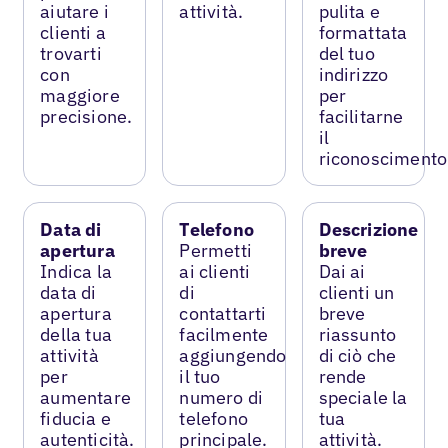
aiutare i
attività.
pulita e
clienti a
formattata
trovarti
del tuo
con
indirizzo
maggiore
per
precisione.
facilitarne
il
riconoscimento
Data di
Telefono
Descrizione
apertura
Permetti
breve
Indica la
ai clienti
Dai ai
data di
di
clienti un
apertura
contattarti
breve
della tua
facilmente
riassunto
attività
aggiungendo
di ciò che
per
il tuo
rende
aumentare
numero di
speciale la
fiducia e
telefono
tua
autenticità.
principale.
attività.