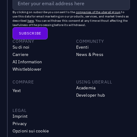
By clicking on subscribe you consent to the
companies of the uberall group
to
use this data for email marketing on our products, services, and market trends as
described
here
. You can withdraw this consent at any time without affecting the
lawfulness of the processing before its withdrawal.
COMPANY
COMMUNITY
Su di noi
Eventi
Carriere
News & Press
AI Information
Whistleblower
COMPARE
USING UBERALL
Academia
Yext
Developer hub
LEGAL
Imprint
Privacy
Opzioni sui cookie