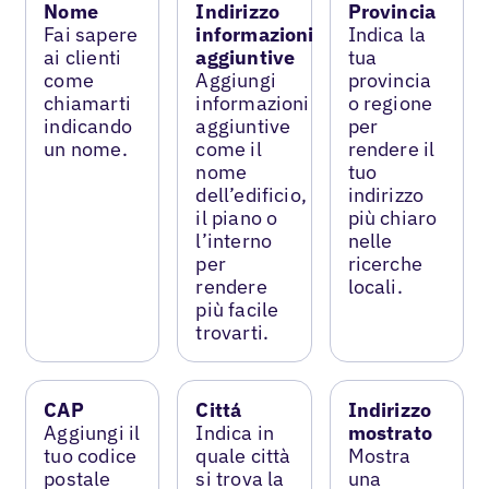
Nome
Indirizzo
Provincia
Fai sapere
informazioni
Indica la
ai clienti
aggiuntive
tua
come
Aggiungi
provincia
chiamarti
informazioni
o regione
indicando
aggiuntive
per
un nome.
come il
rendere il
nome
tuo
dell’edificio,
indirizzo
il piano o
più chiaro
l’interno
nelle
per
ricerche
rendere
locali.
più facile
trovarti.
CAP
Cittá
Indirizzo
Aggiungi il
Indica in
mostrato
tuo codice
quale città
Mostra
postale
si trova la
una