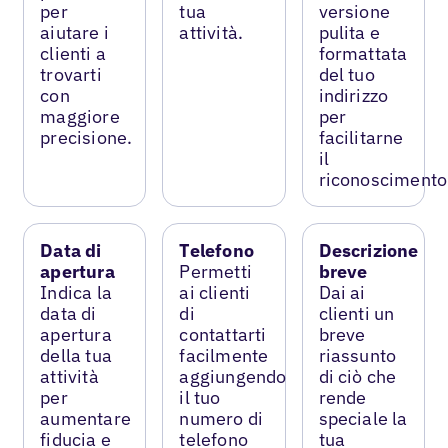
per
tua
versione
aiutare i
attività.
pulita e
clienti a
formattata
trovarti
del tuo
con
indirizzo
maggiore
per
precisione.
facilitarne
il
riconoscimento
Data di
Telefono
Descrizione
apertura
Permetti
breve
Indica la
ai clienti
Dai ai
data di
di
clienti un
apertura
contattarti
breve
della tua
facilmente
riassunto
attività
aggiungendo
di ciò che
per
il tuo
rende
aumentare
numero di
speciale la
fiducia e
telefono
tua