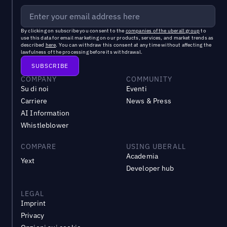
By clicking on subscribe you consent to the
companies of the uberall group
to
use this data for email marketing on our products, services, and market trends as
described
here
. You can withdraw this consent at any time without affecting the
lawfulness of the processing before its withdrawal.
COMPANY
COMMUNITY
Su di noi
Eventi
Carriere
News & Press
AI Information
Whistleblower
COMPARE
USING UBERALL
Academia
Yext
Developer hub
LEGAL
Imprint
Privacy