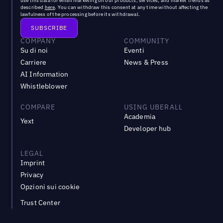
use this data for email marketing on our products, services, and market trends as
described
here
. You can withdraw this consent at any time without affecting the
lawfulness of the processing before its withdrawal.
COMPANY
COMMUNITY
Su di noi
Eventi
Carriere
News & Press
AI Information
Whistleblower
COMPARE
USING UBERALL
Academia
Yext
Developer hub
LEGAL
Imprint
Privacy
Opzioni sui cookie
Trust Center