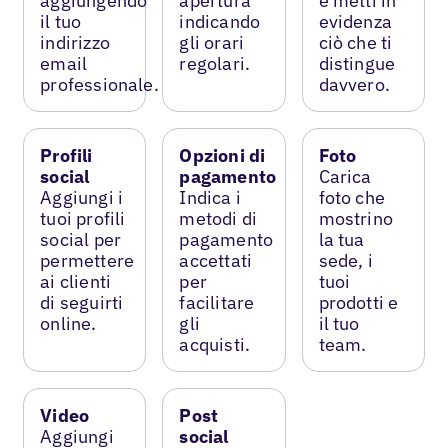
aggiungendo
apertura
e metti in
il tuo
indicando
evidenza
indirizzo
gli orari
ciò che ti
email
regolari.
distingue
professionale.
davvero.
Profili
Opzioni di
Foto
social
pagamento
Carica
Aggiungi i
Indica i
foto che
tuoi profili
metodi di
mostrino
social per
pagamento
la tua
permettere
accettati
sede, i
ai clienti
per
tuoi
di seguirti
facilitare
prodotti e
online.
gli
il tuo
acquisti.
team.
Video
Post
Aggiungi
social