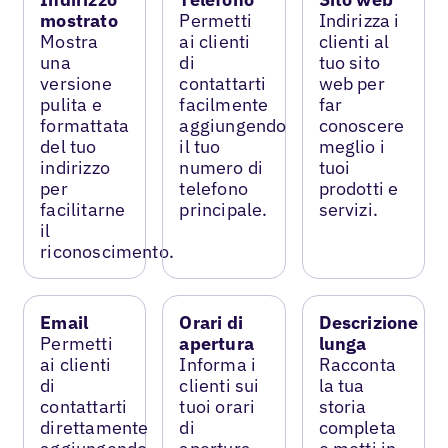
mostrato
Permetti
Indirizza i
Mostra
ai clienti
clienti al
una
di
tuo sito
versione
contattarti
web per
pulita e
facilmente
far
formattata
aggiungendo
conoscere
del tuo
il tuo
meglio i
indirizzo
numero di
tuoi
per
telefono
prodotti e
facilitarne
principale.
servizi.
il
riconoscimento.
Email
Orari di
Descrizione
Permetti
apertura
lunga
ai clienti
Informa i
Racconta
di
clienti sui
la tua
contattarti
tuoi orari
storia
direttamente
di
completa