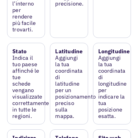
l’interno
precisione.
per
rendere
più facile
trovarti.
Stato
Latitudine
Longitudine
Indica il
Aggiungi
Aggiungi
tuo paese
la tua
la tua
affinché le
coordinata
coordinata
tue
di
di
schede
latitudine
longitudine
vengano
per un
per
visualizzate
posizionamento
indicare la
correttamente
preciso
tua
in tutte le
sulla
posizione
regioni.
mappa.
esatta.
Indirizzo
Telefono
Sito web