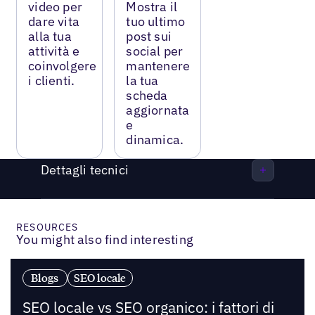
video per
Mostra il
dare vita
tuo ultimo
alla tua
post sui
attività e
social per
coinvolgere
mantenere
i clienti.
la tua
scheda
aggiornata
e
dinamica.
Dettagli tecnici
RESOURCES
You might also find interesting
Blogs
SEO locale
SEO locale vs SEO organico: i fattori di