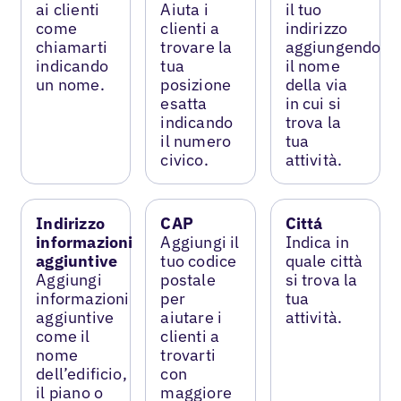
ai clienti
Aiuta i
il tuo
come
clienti a
indirizzo
chiamarti
trovare la
aggiungendo
indicando
tua
il nome
un nome.
posizione
della via
esatta
in cui si
indicando
trova la
il numero
tua
civico.
attività.
Indirizzo
CAP
Cittá
informazioni
Aggiungi il
Indica in
aggiuntive
tuo codice
quale città
Aggiungi
postale
si trova la
informazioni
per
tua
aggiuntive
aiutare i
attività.
come il
clienti a
nome
trovarti
dell’edificio,
con
il piano o
maggiore