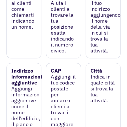
ai clienti
Aiuta i
il tuo
come
clienti a
indirizzo
chiamarti
trovare la
aggiungendo
indicando
tua
il nome
un nome.
posizione
della via
esatta
in cui si
indicando
trova la
il numero
tua
civico.
attività.
Indirizzo
CAP
Cittá
informazioni
Aggiungi il
Indica in
aggiuntive
tuo codice
quale città
Aggiungi
postale
si trova la
informazioni
per
tua
aggiuntive
aiutare i
attività.
come il
clienti a
nome
trovarti
dell’edificio,
con
il piano o
maggiore