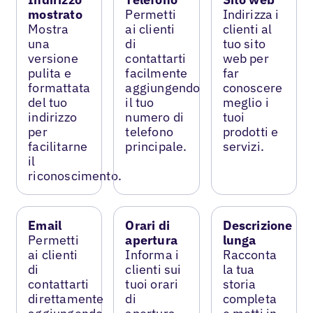
mostrato
Permetti
Indirizza i
Mostra
ai clienti
clienti al
una
di
tuo sito
versione
contattarti
web per
pulita e
facilmente
far
formattata
aggiungendo
conoscere
del tuo
il tuo
meglio i
indirizzo
numero di
tuoi
per
telefono
prodotti e
facilitarne
principale.
servizi.
il
riconoscimento.
Email
Orari di
Descrizione
Permetti
apertura
lunga
ai clienti
Informa i
Racconta
di
clienti sui
la tua
contattarti
tuoi orari
storia
direttamente
di
completa