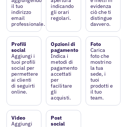
aggiungendo
apertura
e metti in
il tuo
indicando
evidenza
indirizzo
gli orari
ciò che ti
email
regolari.
distingue
professionale.
davvero.
Profili
Opzioni di
Foto
social
pagamento
Carica
Aggiungi i
Indica i
foto che
tuoi profili
metodi di
mostrino
social per
pagamento
la tua
permettere
accettati
sede, i
ai clienti
per
tuoi
di seguirti
facilitare
prodotti e
online.
gli
il tuo
acquisti.
team.
Video
Post
Aggiungi
social