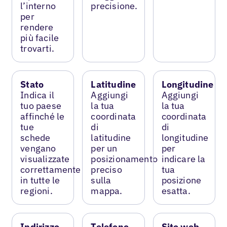
l’interno
precisione.
per
rendere
più facile
trovarti.
Stato
Latitudine
Longitudine
Indica il
Aggiungi
Aggiungi
tuo paese
la tua
la tua
affinché le
coordinata
coordinata
tue
di
di
schede
latitudine
longitudine
vengano
per un
per
visualizzate
posizionamento
indicare la
correttamente
preciso
tua
in tutte le
sulla
posizione
regioni.
mappa.
esatta.
Indirizzo
Telefono
Sito web