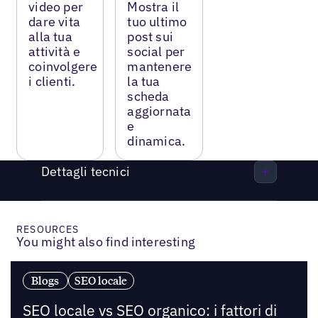
video per
Mostra il
dare vita
tuo ultimo
alla tua
post sui
attività e
social per
coinvolgere
mantenere
i clienti.
la tua
scheda
aggiornata
e
dinamica.
Dettagli tecnici
RESOURCES
You might also find interesting
Blogs
SEO locale
SEO locale vs SEO organico: i fattori di