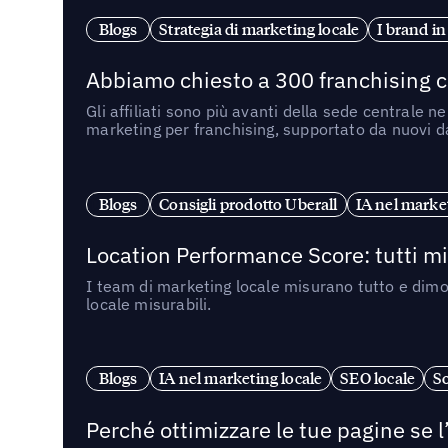
Blogs
Strategia di marketing locale
I brand in
Abbiamo chiesto a 300 franchising ch
Gli affiliati sono più avanti della sede centrale 
marketing per franchising, supportato da nuovi da
Blogs
Consigli prodotto Uberall
IA nel market
Location Performance Score: tutti m
I team di marketing locale misurano tutto e dimo
locale misurabili.
Blogs
IA nel marketing locale
SEO locale
So
Perché ottimizzare le tue pagine se l