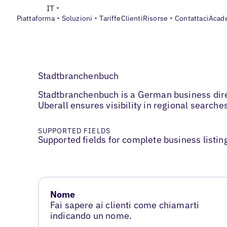
IT
Piattaforma
Soluzioni
Tariffe
Clienti
Risorse
Contattaci
Acad
Stadtbranchenbuch
Stadtbranchenbuch is a German business direc
Uberall ensures visibility in regional search
SUPPORTED FIELDS
Supported fields for complete business listin
Nome
Fai sapere ai clienti come chiamarti
indicando un nome.