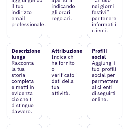
aggiungendo
apertura
“Chiuso
il tuo
indicando
nei giorni
indirizzo
gli orari
festivi”
email
regolari.
per tenere
professionale.
informati i
clienti.
Descrizione
Attribuzione
Profili
lunga
Indica chi
social
Racconta
ha fornito
Aggiungi i
la tua
o
tuoi profili
storia
verificato i
social per
completa
dati della
permettere
e metti in
tua
ai clienti
evidenza
attività.
di seguirti
ciò che ti
online.
distingue
davvero.