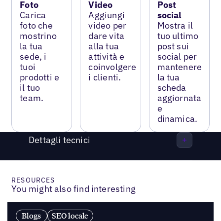
Foto
Video
Post
Carica
Aggiungi
social
foto che
video per
Mostra il
mostrino
dare vita
tuo ultimo
la tua
alla tua
post sui
sede, i
attività e
social per
tuoi
coinvolgere
mantenere
prodotti e
i clienti.
la tua
il tuo
scheda
team.
aggiornata
e
dinamica.
Dettagli tecnici
RESOURCES
You might also find interesting
Blogs
SEO locale