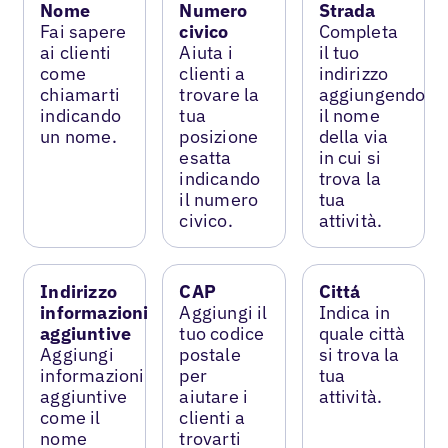
Nome
Numero
Strada
Fai sapere
civico
Completa
ai clienti
Aiuta i
il tuo
come
clienti a
indirizzo
chiamarti
trovare la
aggiungendo
indicando
tua
il nome
un nome.
posizione
della via
esatta
in cui si
indicando
trova la
il numero
tua
civico.
attività.
Indirizzo
CAP
Cittá
informazioni
Aggiungi il
Indica in
aggiuntive
tuo codice
quale città
Aggiungi
postale
si trova la
informazioni
per
tua
aggiuntive
aiutare i
attività.
come il
clienti a
nome
trovarti