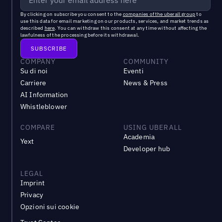
By clicking on subscribe you consent to the
companies of the uberall group
to
use this data for email marketing on our products, services, and market trends as
described
here
. You can withdraw this consent at any time without affecting the
lawfulness of the processing before its withdrawal.
COMPANY
COMMUNITY
Su di noi
Eventi
Carriere
News & Press
AI Information
Whistleblower
COMPARE
USING UBERALL
Academia
Yext
Developer hub
LEGAL
Imprint
Privacy
Opzioni sui cookie