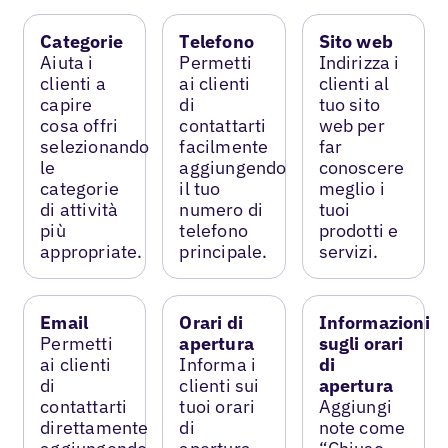
Categorie
Telefono
Sito web
Aiuta i
Permetti
Indirizza i
clienti a
ai clienti
clienti al
capire
di
tuo sito
cosa offri
contattarti
web per
selezionando
facilmente
far
le
aggiungendo
conoscere
categorie
il tuo
meglio i
di attività
numero di
tuoi
più
telefono
prodotti e
appropriate.
principale.
servizi.
Email
Orari di
Informazioni
Permetti
apertura
sugli orari
ai clienti
Informa i
di
di
clienti sui
apertura
contattarti
tuoi orari
Aggiungi
direttamente
di
note come