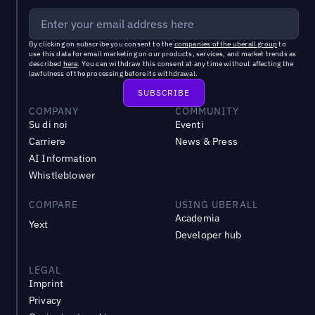
By clicking on subscribe you consent to the
companies of the uberall group
to
use this data for email marketing on our products, services, and market trends as
described
here
. You can withdraw this consent at any time without affecting the
lawfulness of the processing before its withdrawal.
COMPANY
COMMUNITY
Su di noi
Eventi
Carriere
News & Press
AI Information
Whistleblower
COMPARE
USING UBERALL
Academia
Yext
Developer hub
LEGAL
Imprint
Privacy