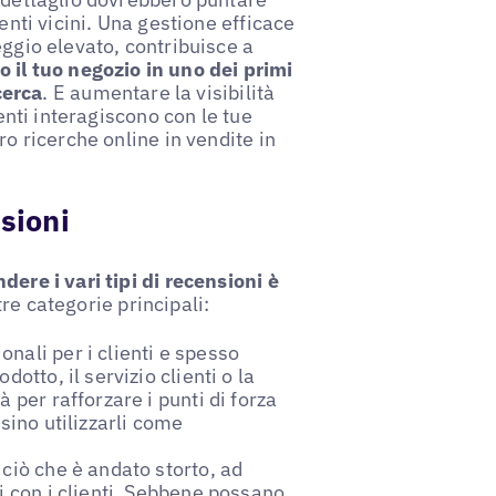
ienti vicini. Una gestione efficace
eggio elevato, contribuisce a
 il tuo negozio in uno dei primi
cerca
. E aumentare la visibilità
tenti interagiscono con le tue
ro ricerche online in vendite in
sioni
ere i vari tipi di recensioni è
tre categorie principali:
nali per i clienti e spesso
otto, il servizio clienti o la
 per rafforzare i punti di forza
sino utilizzarli come
 ciò che è andato storto, ad
i con i clienti. Sebbene possano