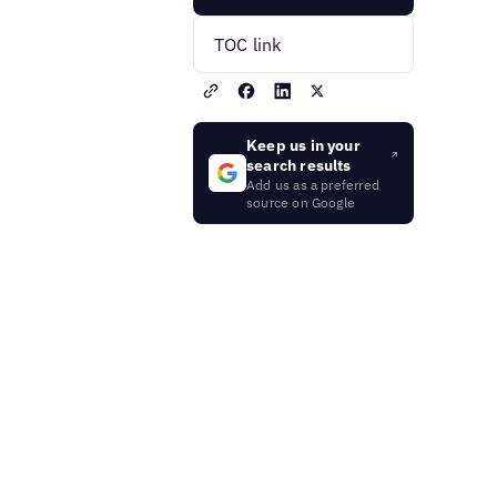
TOC link
Keep us in your
search results
Add us as a preferred
source on Google