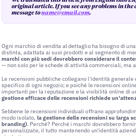
We translated this article from English into En
original article. If you see any problems in the
message to
name@email.com
.
Ogni marchio di vendita al dettaglio ha bisogno di una
distinta, adattata ai suoi prodotti e al segmento di m
marchi con più sedi dovrebbero considerare il contes
— non solo per le schede di attività commerciali, ma an
Le recensioni pubbliche collegano l'identità generale 
specifico di ogni negozio; e poiché le recensioni onli
importanti per la reputazione e la visibilità online di 
gestione efficace delle recensioni richiede un'atten
Sebbene le recensioni individuali offrano approfondim
modo isolato,
la gestione delle recensioni su larga sc
branding)
. Perché? Perché i marchi dovrebbero forni
personalizzate, il tutto mantenendo un'identità azien