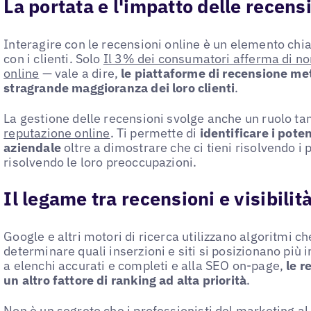
La portata e l'impatto delle recens
Interagire con le recensioni online è un elemento chia
con i clienti. Solo
Il 3% dei consumatori afferma di non
online
— vale a dire,
le piattaforme di recensione met
stragrande maggioranza dei loro clienti
.
La gestione delle recensioni svolge anche un ruolo tan
reputazione online
. Ti permette di
identificare i poten
aziendale
oltre a dimostrare che ci tieni risolvendo i p
risolvendo le loro preoccupazioni.
Il legame tra recensioni e visibilit
Google e altri motori di ricerca utilizzano algoritmi c
determinare quali inserzioni e siti si posizionano più in 
a elenchi accurati e completi e alla SEO on-page,
le r
un altro fattore di ranking ad alta priorità
.
Non è un segreto che i professionisti del marketing a