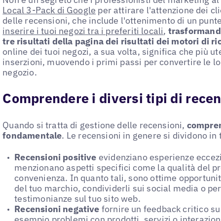
Local 3-Pack di Google
per attirare l'attenzione dei cl
delle recensioni, che include l'ottenimento di un punt
inserire i tuoi negozi tra i preferiti locali
,
trasformando
tre risultati della pagina dei risultati dei motori di ri
online dei tuoi negozi, a sua volta, significa che più u
inserzioni, muovendo i primi passi per convertire le lo
negozio.
Comprendere i diversi tipi di recen
Quando si tratta di gestione delle recensioni,
comprend
fondamentale
. Le recensioni in genere si dividono in 
Recensioni positive
evidenziano esperienze eccezio
menzionano aspetti specifici come la qualità del prod
convenienza. In quanto tali, sono ottime opportunità
del tuo marchio, condividerli sui social media o per
testimonianze sul tuo sito web.
Recensioni negative
fornire un feedback critico su
esempio problemi con prodotti, servizi o interazion