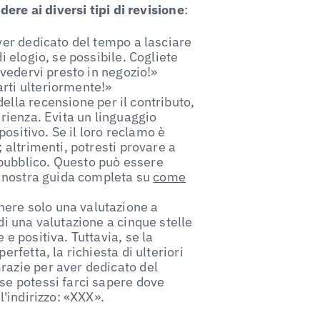
dere ai diversi tipi di revisione
:
ver dedicato del tempo a lasciare
i elogio, se possibile. Cogliete
ivedervi presto in negozio!»
rti ulteriormente!»
ella recensione per il contributo,
erienza. Evita un linguaggio
positivo. Se il loro reclamo è
 altrimenti, potresti provare a
pubblico. Questo può essere
la nostra guida completa su
come
ere solo una valutazione a
di una valutazione a cinque stelle
e positiva. Tuttavia, se la
rfetta, la richiesta di ulteriori
razie per aver dedicato del
se potessi farci sapere dove
l'indirizzo: «XXX».