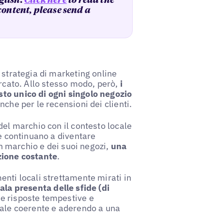
glish.
Click here
to read the
 content, please send a
 strategia di marketing online
ercato. Allo stesso modo, però,
i
to unico di ogni singolo negozio
che per le recensioni dei clienti.
del marchio con il contesto locale
ne continuano a diventare
un marchio e dei suoi negozi,
una
zione costante
.
enti locali strettamente mirati in
ala presenta delle sfide (di
re risposte tempestive e
dale coerente e aderendo a una