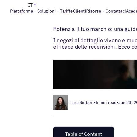
IT
Piattaforma
Soluzioni
Tariffe
Clienti
Risorse
Contattaci
Acad
>
>
Blogs
I brand del retail
Costruisci la tu
Potenzia il tuo marchio: una guida
I negozi al dettaglio vivono e muo
efficace delle recensioni. Ecco c
Lara Siebert
•
5 min read
•
Jan 23, 
Table of Content