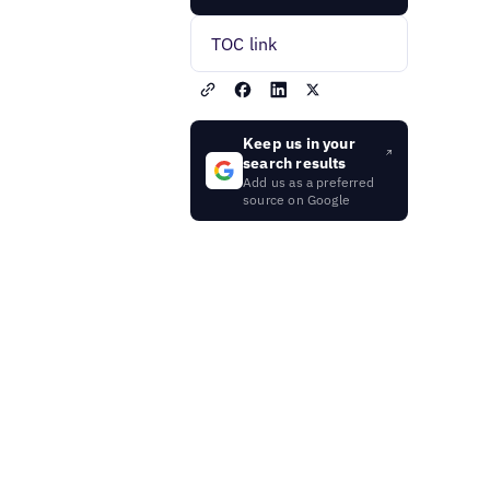
TOC link
Keep us in your
search results
Add us as a preferred
source on Google