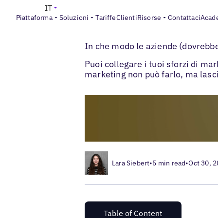
IT
Piattaforma
Soluzioni
Tariffe
Clienti
Risorse
Contattaci
Acad
>
>
Blogs
Strategia di marketing locale
Att
In che modo le aziende (dovrebber
Puoi collegare i tuoi sforzi di ma
marketing non può farlo, ma lasci
Lara Siebert
•
5 min read
•
Oct 30, 
Table of Content