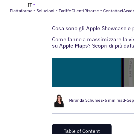
IT
Piattaforma
Soluzioni
Tariffe
Clienti
Risorse
Contattaci
Acad
>
Blogs
Ottimizzazione delle schede local
Cosa sono gli Apple Showcase e p
Come fanno a massimizzare la visib
su Apple Maps? Scopri di più dal
Miranda Schumes
•
5 min read
•
Sep
Table of Content