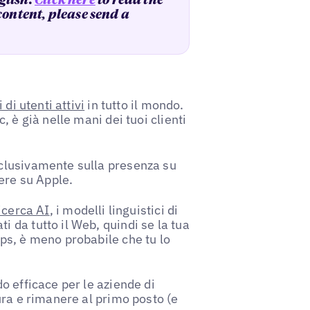
glish.
Click here
to read the
 content, please send a
 di utenti attivi
in tutto il mondo.
, è già nelle mani dei tuoi clienti
clusivamente sulla presenza su
ere su Apple.
icerca AI
, i modelli linguistici di
da tutto il Web, quindi se la tua
ps, è meno probabile che tu lo
o efficace per le aziende di
ura e rimanere al primo posto (e