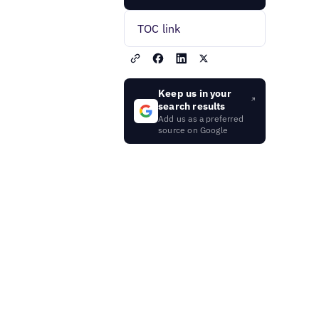
TOC link
Keep us in your
search results
Add us as a preferred
source on Google