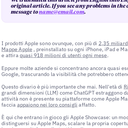
We translated this article from English into En
original article. If you see any problems in the
message to
name@email.com
.
I prodotti Apple sono ovunque, con più di
2,35 miliardi
Mappe Apple
, preinstallato su ogni iPhone, iPad e Mac
e attira
quasi 918 milioni di utenti ogni mese
.
Eppure molte aziende si concentrano ancora quasi es
Google, trascurando la visibilità che potrebbero otten
Questo divario è più importante che mai. Nell'età di
R
grandi dimensioni (LLM) come ChatGPT estraggono dati 
attività non è presente su piattaforme come Apple Ma
faccia
appaiono nei loro consigli
affatto.
È qui che entrano in gioco gli Apple Showcase: un mod
distinguersi su Apple Maps, scalare la propria copert