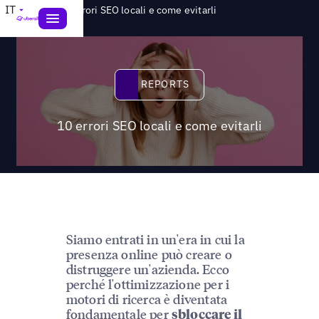
>
IT
Reports
10 errori SEO locali e come evitarli
Reports
REPORTS
10 errori SEO locali e come evitarli
Siamo entrati in un'era in cui la
presenza online può creare o
distruggere un'azienda. Ecco
perché l'ottimizzazione per i
motori di ricerca è diventata
fondamentale per
sbloccare il