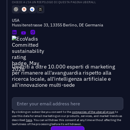
CHIEDI A L'IA UN RIEPILOGO DI QUESTA PAGINA UBERALL
USA
Hussitenstrasse 33, 13355 Berlino, DE Germania
Unisciti a oltre 10.000 esperti di marketing
per rimanere all'avanguardia rispetto alla
ricerca locale, all'intelligenza artificiale e
all'innovazione multi-sede
By clicking on subscribe you consent to the
companies of the uberall group
to
use this data for email marketing on our products, services, and market trends as
described
here
. You can withdraw this consent at any time without affecting the
lawfulness of the processing before its withdrawal.