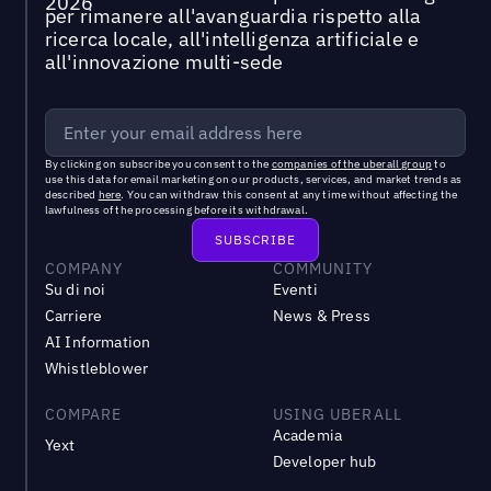
per rimanere all'avanguardia rispetto alla
ricerca locale, all'intelligenza artificiale e
all'innovazione multi-sede
By clicking on subscribe you consent to the
companies of the uberall group
to
use this data for email marketing on our products, services, and market trends as
described
here
. You can withdraw this consent at any time without affecting the
lawfulness of the processing before its withdrawal.
COMPANY
COMMUNITY
Su di noi
Eventi
Carriere
News & Press
AI Information
Whistleblower
COMPARE
USING UBERALL
Academia
Yext
Developer hub