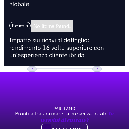
globale
No items found.
Reports
Impatto sui ricavi al dettaglio:
rendimento 16 volte superiore con
un'esperienza cliente ibrida
Footer
Previous
Prossimo
PARLIAMO
Pronti a trasformare la presenza locale
In
termini di entrate?
Book a demo