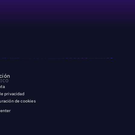
ción
DICO
nta
de privacidad
uración de cookies
Center