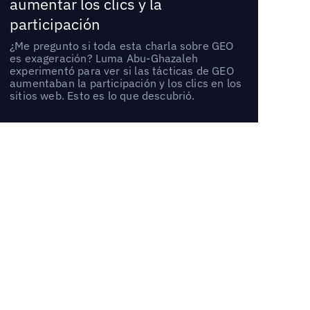
aumentar los clics y la
participación
¿Me pregunto si toda esta charla sobre GEO
es exageración? Luma Abu-Ghazaleh
experimentó para ver si las tácticas de GEO
aumentaban la participación y los clics en los
sitios web. Esto es lo que descubrió.