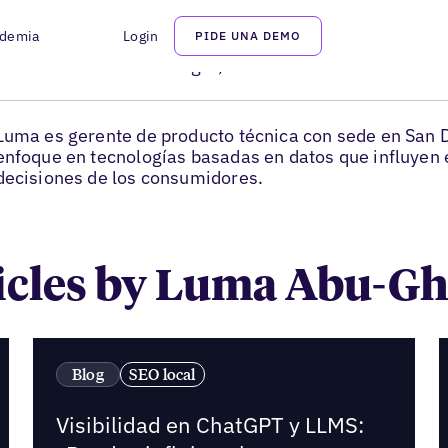
demia
Login
PIDE UNA DEMO
Luma Abu-Ghazaleh
Technical Product Manager, Uberall
Luma es gerente de producto técnica con sede en San D
enfoque en tecnologías basadas en datos que influyen 
decisiones de los consumidores.
ticles by Luma Abu-G
Blog
SEO local
Visibilidad en ChatGPT y LLMS: