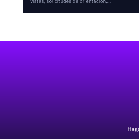
vistas, solicitudes de orientación,...
Pie de página
Haga