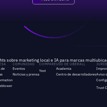
Pide una demo
hts sobre marketing local e IA para marcas multiubica
ESA
COMUNIDAD
COMPARE
USO DE UBERALL
JURÍ
 de
Eventos
Academia
Impro
Yext
as
Noticias y prensa
Centro de desarrolladores
Aviso 
ormation
Config
leblower
Trust 