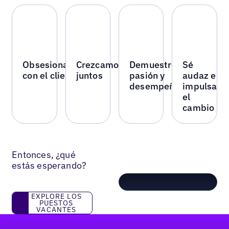
Obsesionarse
Crezcamos
Demuestre
Sé
con el cliente
juntos
pasión y
audaz e
desempeño
impulsa
el
cambio
Entonces, ¿qué
estás esperando?
Explore los puestos vacantes
EXPLORE LOS
PUESTOS
VACANTES
Pie de página