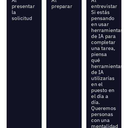
Al
Al
Al
presentar
preparar
entrevistar
la
Si estás
solicitud
pensando
en usar
herramientas
de IA para
completar
una tarea,
piensa
qué
herramientas
de IA
utilizarías
en el
puesto en
el día a
día.
Queremos
personas
con una
mentalidad