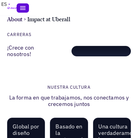
ES
About
>
Impact at Uberall
CARRERAS
¡Crece con
nosotros!
NUESTRA CULTURA
La forma en que trabajamos, nos conectamos y
crecemos juntos
Global por
Basado en
Una cultura
diseño
la
verdaderament