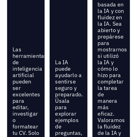
basada en
la IA y con
fluidez en
la IA. Sea
abierto y
prepárese
para
Las
mostrarnos
herramientas
si utilizó
de
La IA
la IA y
inteligencia
puede
cómo lo
artificial
ayudarlo a
hizo para
pueden
sentirse
completar
ser
seguro y
la tarea
excelentes
preparado.
de
para
Úsala
manera
editar,
para
más
investigar
explorar
eficaz.
o
ejemplos
Valoramos
formatear
de
la fluidez
tu CV. Solo
preguntas,
de la IA y