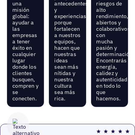
una
antecedentes
riesgos de
misión
y
alto
global:
experiencias
rendimiento,
ayudar a
porque
abiertos y
las
fortalecen
colaborativos
empresas
a nuestros
con
a tener
equipos,
mucha
éxito en
hacen que
pasión y
cualquier
nuestras
determinación.
lugar
ideas
Encontrarás
donde los
sean más
energía,
clientes
nítidas y
calidez y
busquen,
nuestra
autenticidad
compren y
cultura
en todo lo
se
sea más
que
conecten.
rica.
hacemos.