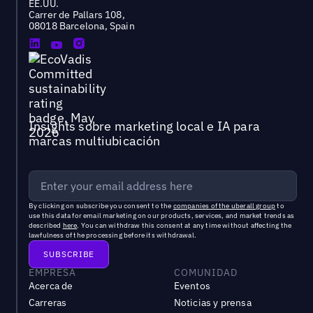
EE.UU.
Carrer de Pallars 108,
08018 Barcelona, Spain
Insights sobre marketing local e IA para
marcas multiubicación
By clicking on subscribe you consent to the
companies of the uberall group
to
use this data for email marketing on our products, services, and market trends as
described
here
. You can withdraw this consent at any time without affecting the
lawfulness of the processing before its withdrawal.
EMPRESA
COMUNIDAD
Acerca de
Eventos
Carreras
Noticias y prensa