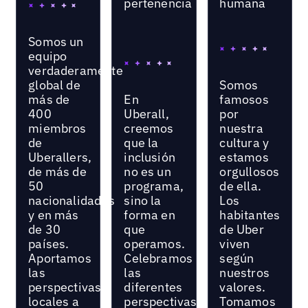
pertenencia
humana
Somos un
equipo
verdaderamente
global de
Somos
más de
En
famosos
400
Uberall,
por
miembros
creemos
nuestra
de
que la
cultura y
Uberallers,
inclusión
estamos
de más de
no es un
orgullosos
50
programa,
de ella.
nacionalidades
sino la
Los
y en más
forma en
habitantes
de 30
que
de Uber
países.
operamos.
viven
Aportamos
Celebramos
según
las
las
nuestros
perspectivas
diferentes
valores.
locales a
perspectivas,
Tomamos