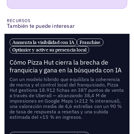
RECURSOS
También te puede interesar
Aumenta la visibilidad con IA
Franchise
Optimice y active su presencia local
Cómo Pizza Hut cierra la brecha de
franquicia y gana en la búsqueda con IA
Con un modelo híbrido que equilibra la coherencia
de marca y el control local del franquiciado, Pizza
Hut gestiona 18.912 fichas en 387 puntos de venta
a través de Uberall — alcanzando 38,4 M de
impresiones en Google Maps (+212 % interanual),
una valoración media de 4,6 estrellas con un 90 %
de tasa de respuesta a reseñas y una subida
estimada del +15 % en ingresos.