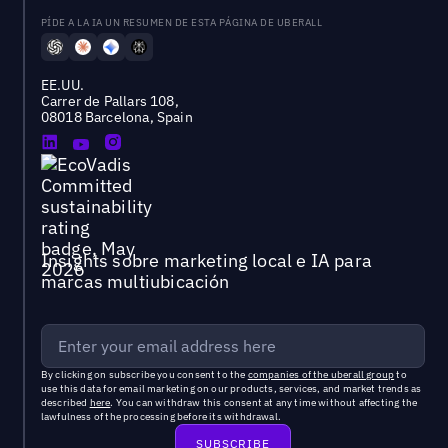
PÍDE A LA IA UN RESUMEN DE ESTA PÁGINA DE UBERALL
EE.UU.
Carrer de Pallars 108,
08018 Barcelona, Spain
Insights sobre marketing local e IA para
marcas multiubicación
By clicking on subscribe you consent to the
companies of the uberall group
to
use this data for email marketing on our products, services, and market trends as
described
here
. You can withdraw this consent at any time without affecting the
lawfulness of the processing before its withdrawal.