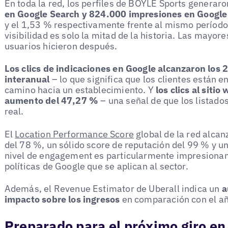
En toda la red, los perfiles de BOYLE Sports generar
en Google Search y 824.000 impresiones en Googl
y el 1,53 % respectivamente frente al mismo período 
visibilidad es solo la mitad de la historia. Las mayor
usuarios hicieron después.
Los clics de indicaciones en Google alcanzaron los
interanual
– lo que significa que los clientes están 
camino hacia un establecimiento. Y
los clics al siti
aumento del 47,27 %
– una señal de que los listado
real.
El
Location Performance Score
global de la red alcan
del 78 %, un sólido score de reputación del 99 % y 
nivel de engagement es particularmente impresionan
políticas de Google que se aplican al sector.
Además, el Revenue Estimator de Uberall indica un
a
impacto sobre los ingresos
en comparación con el añ
Preparado para el próximo giro en