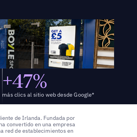
+47%
más clics al sitio web desde Google*
iente de Irlanda. Fundada por
 ha convertido en una empresa
na red de establecimientos en