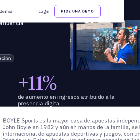
 en afluencia
demia
Login
PIDE UNA DEMO
afluencia
ación
+11%
de aumento en ingresos atribuido a la
presencia digital
BOYLE Sports
es la mayor casa de apuestas independ
John Boyle en 1982 y aún en manos de la familia, se
internacional de apuestas deportivas y juegos, con u