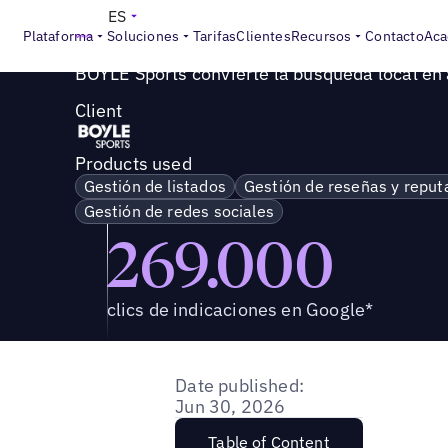
Success Story
>
BOYLE Sports convierte la búsqueda local
ES
Plataforma
Soluciones
Tarifas
Clientes
Recursos
Contacto
Aca
BOYLE Sports convierte la búsqueda local en 
Client
Products used
Gestión de listados
Gestión de reseñas y reput
Gestión de redes sociales
269.000
clics de indicaciones en Google*
Date published:
Jun 30, 2026
Table of Content