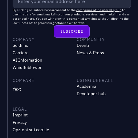
By clicking on subscribe you consent to the
companies of the uberall group
to
use this data for email marketing on our products, services, and market trends as
described
here
. You can withdraw this consent at any time without affecting the
lawfulness of the processing before its withdrawal.
COMPANY
COMMUNITY
Su di noi
Eventi
Carriere
News & Press
AI Information
Whistleblower
COMPARE
USING UBERALL
Academia
Yext
Developer hub
LEGAL
Imprint
Privacy
Opzioni sui cookie