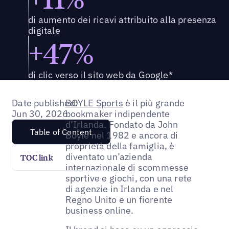
di aumento dei ricavi attribuito alla presenza
digitale
+47%
di clic verso il sito web da Google*
Date published:
BOYLE Sports
è il più grande
Jun 30, 2026
bookmaker indipendente
d’Irlanda. Fondato da John
Table of Content
Boyle nel 1982 e ancora di
proprietà della famiglia, è
diventato un’azienda
TOC link
internazionale di scommesse
sportive e giochi, con una rete
di agenzie in Irlanda e nel
Regno Unito e un fiorente
business online.