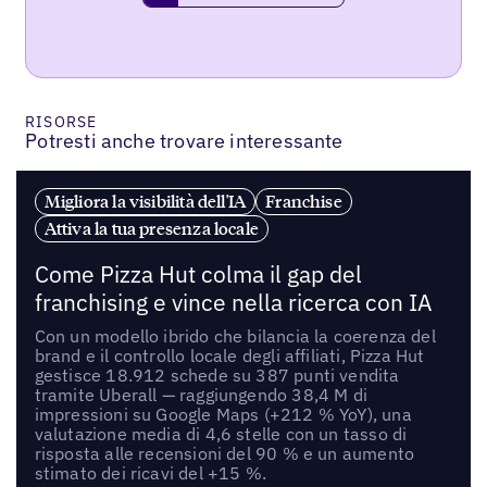
RISORSE
Potresti anche trovare interessante
Migliora la visibilità dell'IA
Franchise
Attiva la tua presenza locale
Come Pizza Hut colma il gap del
franchising e vince nella ricerca con IA
Con un modello ibrido che bilancia la coerenza del
brand e il controllo locale degli affiliati, Pizza Hut
gestisce 18.912 schede su 387 punti vendita
tramite Uberall — raggiungendo 38,4 M di
impressioni su Google Maps (+212 % YoY), una
valutazione media di 4,6 stelle con un tasso di
risposta alle recensioni del 90 % e un aumento
stimato dei ricavi del +15 %.