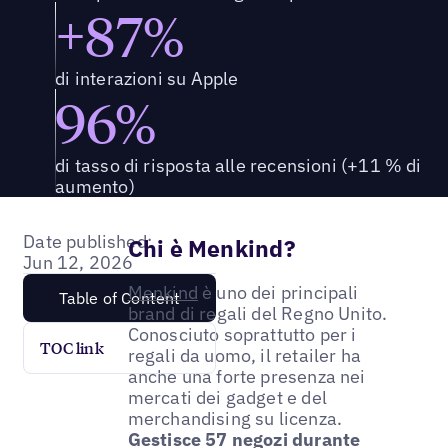
+87%
di interazioni su Apple
96%
di tasso di risposta alle recensioni (+11 % di
aumento)
Date published:
Chi è Menkind?
Jun 12, 2026
Menkind
è uno dei principali
Table of Content
brand di regali del Regno Unito.
Conosciuto soprattutto per i
TOC link
regali da uomo, il retailer ha
anche una forte presenza nei
mercati dei gadget e del
merchandising su licenza.
Gestisce 57 negozi durante