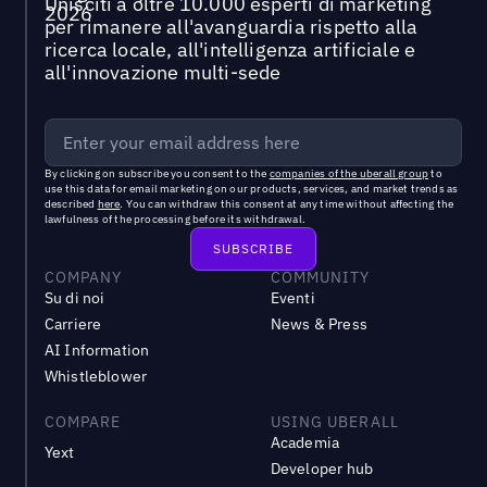
Unisciti a oltre 10.000 esperti di marketing
per rimanere all'avanguardia rispetto alla
ricerca locale, all'intelligenza artificiale e
all'innovazione multi-sede
By clicking on subscribe you consent to the
companies of the uberall group
to
use this data for email marketing on our products, services, and market trends as
described
here
. You can withdraw this consent at any time without affecting the
lawfulness of the processing before its withdrawal.
COMPANY
COMMUNITY
Su di noi
Eventi
Carriere
News & Press
AI Information
Whistleblower
COMPARE
USING UBERALL
Academia
Yext
Developer hub