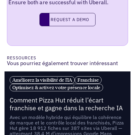
Ensure both are successful with Uberall.
REQUEST A DEMO
request a demo
RESSOURCES
Vous pourriez également trouver intéressant
Améliorez la visibilité de l'IA
Franchise
Optimisez & activez votre présence locale
Comment Pizza Hut réduit l’écart
franchise et gagne dans la recherche IA
Avec un modèle hybride qui équilibre la cohérence
de marque et le contrôle local des franchisés, Pizza
Hut gère 18 912 fiches sur 387 sites via Uberall —
atteignant 38,4 M d’impressions Google Maps