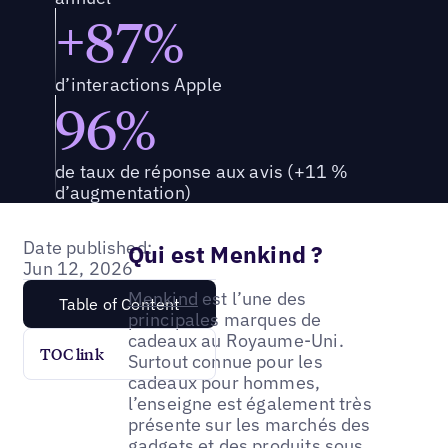
+87%
d’interactions Apple
96%
de taux de réponse aux avis (+11 %
d’augmentation)
Date published:
Qui est Menkind ?
Jun 12, 2026
Menkind
est l’une des
Table of Content
principales marques de
cadeaux au Royaume-Uni.
TOC link
Surtout connue pour les
cadeaux pour hommes,
l’enseigne est également très
présente sur les marchés des
gadgets et des produits sous