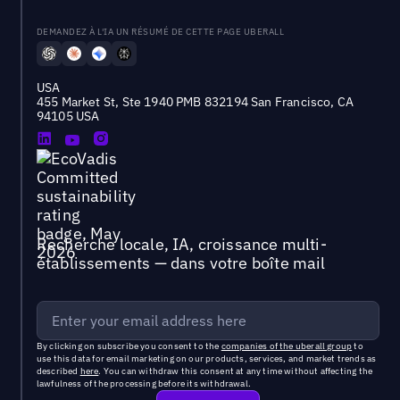
DEMANDEZ À L'IA UN RÉSUMÉ DE CETTE PAGE UBERALL
USA
455 Market St, Ste 1940 PMB 832194 San Francisco, CA
94105 USA
Recherche locale, IA, croissance multi-
établissements — dans votre boîte mail
By clicking on subscribe you consent to the
companies of the uberall group
to
use this data for email marketing on our products, services, and market trends as
described
here
. You can withdraw this consent at any time without affecting the
lawfulness of the processing before its withdrawal.