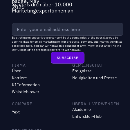
Schließ dich über 10.000
Marketingexpert:innen an
By clicking on subscribe you consent to the
companies of the uberall group
to
use this data for email marketing on our products, services, and market trends as
described
here
. You can withdraw this consent at any time without affecting the
lawfulness of the processing before its withdrawal.
FIRMA
GEMEINSCHAFT
Über
Ereignisse
Karriere
Neuigkeiten und Presse
KI Information
Whistleblower
COMPARE
UBERALL VERWENDEN
Akademie
Yext
Entwickler-Hub