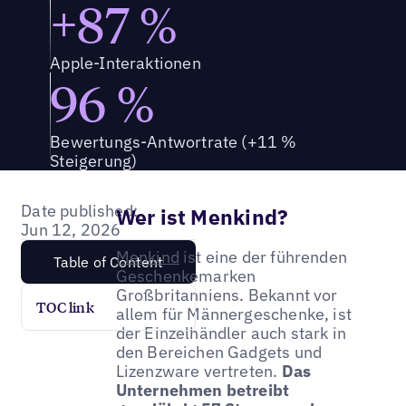
+87 %
Apple-Interaktionen
96 %
Bewertungs-Antwortrate (+11 %
Steigerung)
Date published:
Wer ist Menkind?
Jun 12, 2026
Menkind
ist eine der führenden
Table of Content
Geschenkemarken
Großbritanniens. Bekannt vor
TOC link
allem für Männergeschenke, ist
der Einzelhändler auch stark in
den Bereichen Gadgets und
Lizenzware vertreten.
Das
Unternehmen betreibt